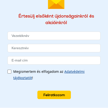
Értesülj elsőként újdonságainkról és
akcióinkról
Megismertem és elfogadom az
Adatvédelmi
tájékoztatót
!
Feliratkozom