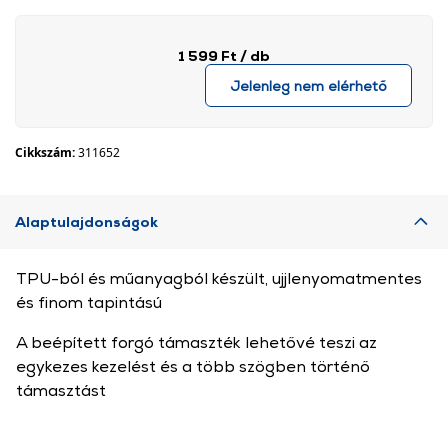
1 599 Ft
/ db
Jelenleg nem elérhető
Cikkszám:
311652
Alaptulajdonságok
TPU-ból és műanyagból készült, ujjlenyomatmentes
és finom tapintású
A beépített forgó támaszték lehetővé teszi az
egykezes kezelést és a több szögben történő
támasztást