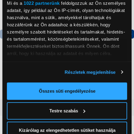
Mi és a
1022 partnerünk
feldolgozzuk az Ön személyes
adatait, így például az Ön IP-címét, olyan technológiákat
használva, mint a sütik, amelyekkel tárolhatjuk és
hozzáférünk az Ön adataihoz a készülékén, hogy
személyre szabott hirdetéseket és tartalmakat, hirdetés-
és tartalommérést, közönségbetekintéseket, valamint
Termék adatlap
Termék adatlap
termékfejlesztéseket biztosíthassunk Önnek. Ön dönt
arról, hogy ki használja az adatait és milyen célra.
Gorenje NRS8182KX Side
Gorenje N619EAXL4
Ha engedélyezi, a következőt is meg szeretnénk tenni:
by side hűtőszekrény
Alulfagyasztós
Részletek megjelenítése
kombinált hűtőszekrény
Információgyűjtés az Ön földrajzi
199 999 Ft
179 999 Ft
elhelyezkedéséről pár méteres pontossággal
Az Ön készülékén beazonosítása annak konkrét
Összes süti engedélyezése
tulajdonságainak (ujjlenyomat) aktív ellenőrzésével
Tudjon meg többet személyes adatainak feldolgozási
Vásárlói vélemények
(0)
Testre szabás
módjairól és adja meg preferenciáit a
Részletek
pontban
. Bármikor módosíthatja vagy visszavonhatja a
Sütinyilatkozathoz való hozzájárulását.
0
Kizárólag az elengedhetetlen sütiket használja