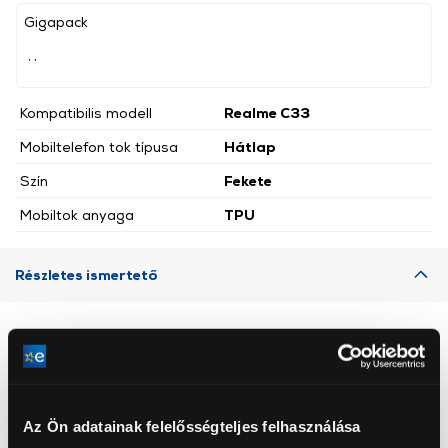
Gigapack
, ,
Kompatibilis modell
Realme C33
Mobiltelefon tok típusa
Hátlap
Szín
Fekete
Mobiltok anyaga
TPU
Részletes ismertető
Neked ajánljuk
Az Ön adatainak felelősségteljes felhasználása