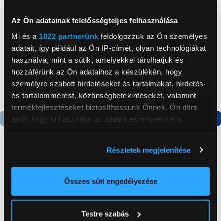
Neked ajánljuk
Az Ön adatainak felelősségteljes felhasználása
Mi és a
1022 partnerünk
feldolgozzuk az Ön személyes
adatait, így például az Ön IP-címét, olyan technológiákat
használva, mint a sütik, amelyekkel tárolhatjuk és
hozzáférünk az Ön adataihoz a készülékén, hogy
személyre szabott hirdetéseket és tartalmakat, hirdetés-
és tartalommérést, közönségbetekintéseket, valamint
termékfejlesztéseket biztosíthassunk Önnek. Ön dönt
arról, hogy ki használja az adatait és milyen célra.
Termék adatlap
Termék adatlap
Ha engedélyezi, a következőt is meg szeretnénk tenni:
Részletek megjelenítése
Információgyűjtés az Ön földrajzi
Gorenje NRS8182KX Side
Gorenje N619EAXL4
elhelyezkedéséről pár méteres pontossággal
by side hűtőszekrény
Alulfagyasztós
Az Ön készülékén beazonosítása annak konkrét
Összes süti engedélyezése
kombinált hűtőszekrény
tulajdonságainak (ujjlenyomat) aktív ellenőrzésével
199 999 Ft
179 999 Ft
Tudjon meg többet személyes adatainak feldolgozási
Testre szabás
módjairól és adja meg preferenciáit a
Részletek