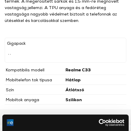
termék. A megerősített sarkok és 1,5 mm-re megnövelt
vastagság jellemzi. A TPU anyaga és a fedőréteg
vastagsága nagyobb védelmet biztosít a telefonnak az
ütésekkel és karcolásokkal szemben.
Gigapack
, ,
Kompatibilis modell
Realme C33
Mobiltelefon tok típusa
Hátlap
Szín
Átlátszó
Mobiltok anyaga
Szilikon
Részletes ismertető