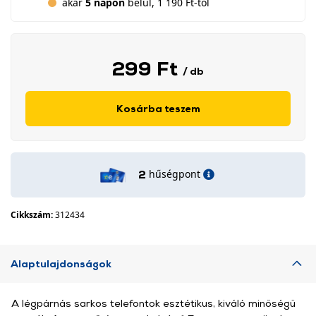
akár
5 napon
belül, 1 190 Ft-tól
299 Ft
/ db
Kosárba teszem
hűségpont
2
Cikkszám:
312434
Alaptulajdonságok
A légpárnás sarkos telefontok esztétikus, kiváló minőségű