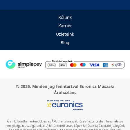
Rólunk
Karrier
Üzleteink
Blog
© 2026. Minden jog fenntartva! Euronics Műszaki
Áruházlánc
Áraink forintban értendők és az ÁFA-t tartalmazzák. Csak háztartásban használatos
mennyiségeket szolgálunk ki. A feltüntetett árak, képek leírások tájékoztató jellegűek,