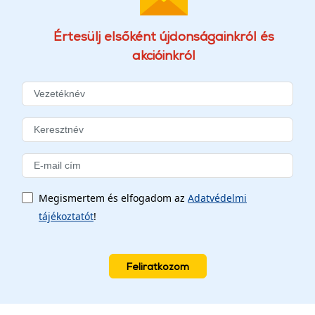
Értesülj elsőként újdonságainkról és
akcióinkról
Megismertem és elfogadom az
Adatvédelmi
tájékoztatót
!
Feliratkozom