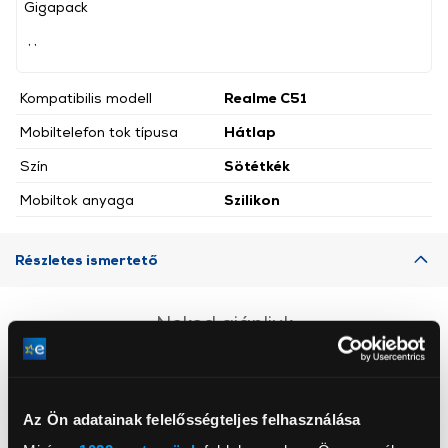
Gigapack
, ,
Kompatibilis modell
Realme C51
Mobiltelefon tok típusa
Hátlap
Szín
Sötétkék
Mobiltok anyaga
Szilikon
Részletes ismertető
Neked ajánljuk
Az Ön adatainak felelősségteljes felhasználása