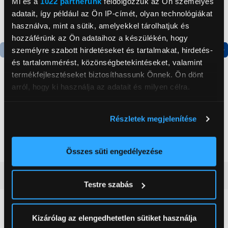
Mi és a
1022 partnerünk
feldolgozzuk az Ön személyes
adatait, így például az Ön IP-címét, olyan technológiákat
használva, mint a sütik, amelyekkel tárolhatjuk és
hozzáférünk az Ön adataihoz a készülékén, hogy
személyre szabott hirdetéseket és tartalmakat, hirdetés-
és tartalommérést, közönségbetekintéseket, valamint
Termék adatlap
Termék adatlap
termékfejlesztéseket biztosíthassunk Önnek. Ön dönt
arról, hogy ki használja az adatait és milyen célra.
Gorenje NRS8182KX Side
Gorenje RK4182PW4
by side hűtőszekrény
Alulfagyasztós
Ha engedélyezi, a következőt is meg szeretnénk tenni:
Részletek megjelenítése
kombinált hűtőszekrény
Információgyűjtés az Ön földrajzi
199 999 Ft
119 999 Ft
elhelyezkedéséről pár méteres pontossággal
Az Ön készülékén beazonosítása annak konkrét
Összes süti engedélyezése
tulajdonságainak (ujjlenyomat) aktív ellenőrzésével
Vásárlói vélemények
(0)
Tudjon meg többet személyes adatainak feldolgozási
Testre szabás
módjairól és adja meg preferenciáit a
Részletek
pontban
. Bármikor módosíthatja vagy visszavonhatja a
0
Sütinyilatkozathoz való hozzájárulását.
Kizárólag az elengedhetetlen sütiket használja