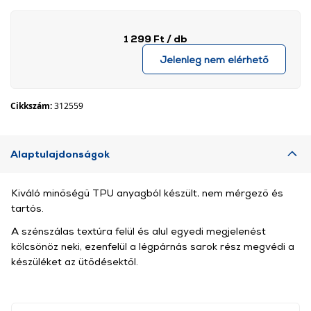
1 299 Ft
/ db
Jelenleg nem elérhető
Cikkszám:
312559
Alaptulajdonságok
Kiváló minőségű TPU anyagból készült, nem mérgező és
tartós.
A szénszálas textúra felül és alul egyedi megjelenést
kölcsönöz neki, ezenfelül a légpárnás sarok rész megvédi a
készüléket az ütődésektől.