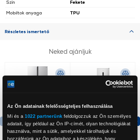
Szín
Fekete
Mobiltok anyaga
TPU
Részletes ismertető
Neked ajánljuk
Az Ön adatainak felelősségteljes felhasználása
Mi és a
1022 partnerünk
feldolgozzuk az Ön személyes
adatait, így például az Ön IP-címét, olyan technológiákat
Termék adatlap
Termék adatlap
használva, mint a sütik, amelyekkel tárolhatjuk és
hozzáférünk az Ön adataihoz a készülékén, hogy