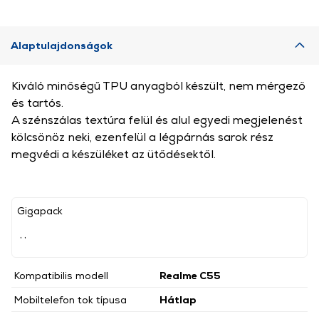
Alaptulajdonságok
Kiváló minőségű TPU anyagból készült, nem mérgező
és tartós.
A szénszálas textúra felül és alul egyedi megjelenést
kölcsönöz neki, ezenfelül a légpárnás sarok rész
megvédi a készüléket az ütődésektől.
Gigapack
, ,
Kompatibilis modell
Realme C55
Mobiltelefon tok típusa
Hátlap