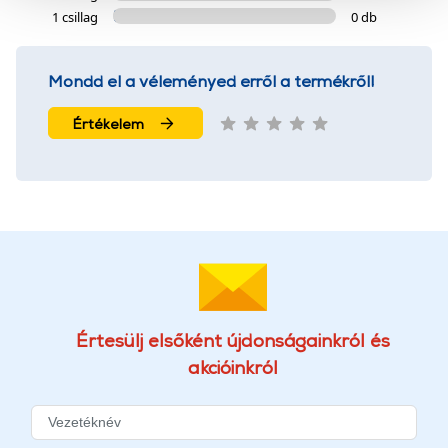
szolgáltatásaink biztosításához szükségesek. Az oldal
1 csillag
0 db
használatával Ön elfogadja a cookie-k használatát.
További információk:
ÁSZF
és
Adatvédelem
Mondd el a véleményed erről a termékről!
Értékelem
Értesülj elsőként újdonságainkról és
akcióinkról