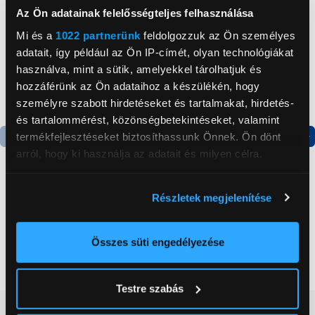
Az Ön adatainak felelősségteljes felhasználása
Mi és a
1022 partnerünk
feldolgozzuk az Ön személyes
adatait, így például az Ön IP-címét, olyan technológiákat
használva, mint a sütik, amelyekkel tárolhatjuk és
hozzáférünk az Ön adataihoz a készülékén, hogy
személyre szabott hirdetéseket és tartalmakat, hirdetés-
és tartalommérést, közönségbetekintéseket, valamint
termékfejlesztéseket biztosíthassunk Önnek. Ön dönt
arról, hogy ki használja az adatait és milyen célra.
Termék adatlap
Termék adatlap
Ha engedélyezi, a következőt is meg szeretnénk tenni:
Részletek megjelenítése
Gorenje NRS8182KX Side
Gorenje RK14DPS4
Információgyűjtés az Ön földrajzi
by side hűtőszekrény
Alulfagyasztós
elhelyezkedéséről pár méteres pontossággal
kombinált hűtőszekrény
Az Ön készülékén beazonosítása annak konkrét
Összes süti engedélyezése
199 999 Ft
124 999 Ft
tulajdonságainak (ujjlenyomat) aktív ellenőrzésével
Tudjon meg többet személyes adatainak feldolgozási
Testre szabás
módjairól és adja meg preferenciáit a
Részletek
Vásárlói vélemények
(0)
pontban
. Bármikor módosíthatja vagy visszavonhatja a