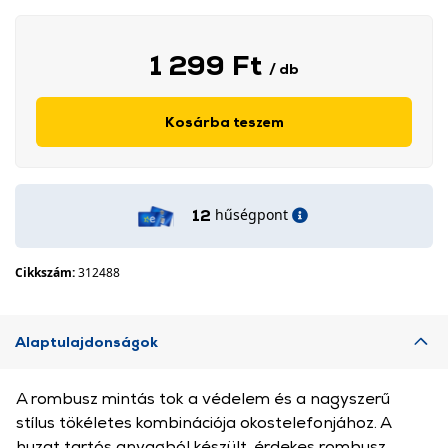
1 299 Ft
/ db
Kosárba teszem
hűségpont
12
Cikkszám:
312488
Alaptulajdonságok
A rombusz mintás tok a védelem és a nagyszerű
stílus tökéletes kombinációja okostelefonjához. A
huzat tartós anyagból készült, érdekes rombusz