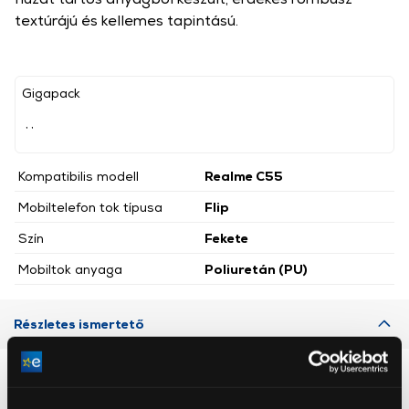
textúrájú és kellemes tapintású.
Gigapack
, ,
Kompatibilis modell
Realme C55
Mobiltelefon tok típusa
Flip
Szín
Fekete
Mobiltok anyaga
Poliuretán (PU)
Részletes ismertető
Neked ajánljuk