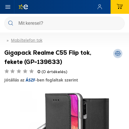
Mobiltelefon tok
Gigapack Realme C55 Flip tok,
fekete (GP-139633)
0
(0 értékelés)
Jótállás az
ÁSZF
-ben foglaltak szerint