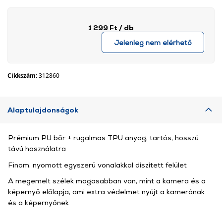
1 299 Ft
/ db
Jelenleg nem elérhető
Cikkszám:
312860
Alaptulajdonságok
Prémium PU bőr + rugalmas TPU anyag, tartós, hosszú
távú használatra
Finom, nyomott egyszerű vonalakkal díszített felület
A megemelt szélek magasabban van, mint a kamera és a
képernyő előlapja, ami extra védelmet nyújt a kamerának
és a képernyőnek