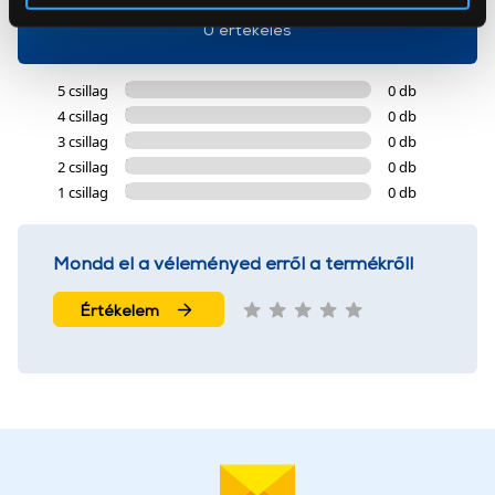
Az Eunonics.hu webáruházunk ún. süti vagy cookie file-
0 értékelés
okat használ, melyeket az Ön gépén tárol a rendszer. A
cookie-k személyazonosítására nem alkalmasak,
5 csillag
0 db
szolgáltatásaink biztosításához szükségesek. Az oldal
4 csillag
0 db
használatával Ön elfogadja a cookie-k használatát.
3 csillag
0 db
További információk:
ÁSZF
és
Adatvédelem
2 csillag
0 db
1 csillag
0 db
Mondd el a véleményed erről a termékről!
Értékelem