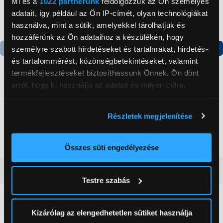
Mi és a
1022 partnerünk
feldolgozzuk az Ön személyes
adatait, így például az Ön IP-címét, olyan technológiákat
használva, mint a sütik, amelyekkel tárolhatjuk és
hozzáférünk az Ön adataihoz a készülékén, hogy
személyre szabott hirdetéseket és tartalmakat, hirdetés-
és tartalommérést, közönségbetekintéseket, valamint
Termék adatlap
Termék adatlap
termékfejlesztéseket biztosíthassunk Önnek. Ön dönt
arról, hogy ki használja az adatait és milyen célra.
Gorenje NRS8182KX Side
Gorenje N619EAXL4
by side hűtőszekrény
Alulfagyasztós
Ha engedélyezi, a következőt is meg szeretnénk tenni:
Részletek megjelenítése
kombinált hűtőszekrény
Információgyűjtés az Ön földrajzi
199 999 Ft
179 999 Ft
elhelyezkedéséről pár méteres pontossággal
Az Ön készülékén beazonosítása annak konkrét
Összes süti engedélyezése
tulajdonságainak (ujjlenyomat) aktív ellenőrzésével
Vásárlói vélemények
(0)
Tudjon meg többet személyes adatainak feldolgozási
Testre szabás
módjairól és adja meg preferenciáit a
Részletek
pontban
. Bármikor módosíthatja vagy visszavonhatja a
0
Sütinyilatkozathoz való hozzájárulását.
Kizárólag az elengedhetetlen sütiket használja