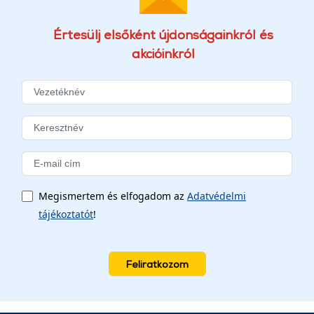
Értesülj elsőként újdonságainkról és
akcióinkról
Megismertem és elfogadom az
Adatvédelmi
tájékoztatót
!
Feliratkozom