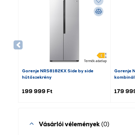
Termék adatlap
Gorenje NRS8182KX Side by side
Gorenje 
hűtőszekrény
kombinál
199 999 Ft
179 99
Vásárlói vélemények
(0)