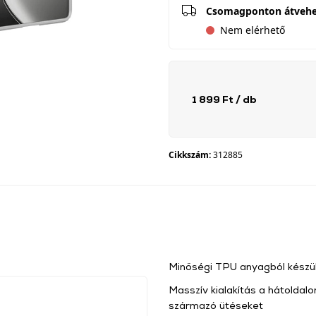
Csomagponton átveh
Nem elérhető
1 899 Ft
/ db
Cikkszám:
312885
Minőségi TPU anyagból készül
Masszív kialakítás a hátoldalo
származó ütéseket