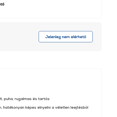
ető
Jelenleg nem elérhető
t, puha, rugalmas és tartós
n, hatékonyan képes elnyelni a véletlen leejtésből