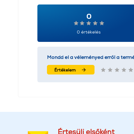
0
0 értékelés
Mondd el a véleményed erről a termé
Értékelem
Értesülj elsőként