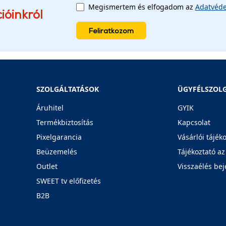
Megismertem és elfogadom az
Adatvéde
ióinkról
Feliratkozom
SZOLGÁLTATÁSOK
ÜGYFÉLSZOL
Áruhitel
GYIK
Termékbiztosítás
Kapcsolat
Pixelgarancia
Vásárlói tájék
Beüzemelés
Tájékoztató az
Outlet
Visszaélés bej
SWEET tv előfizetés
B2B