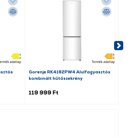
ermék adatlap
Termék adatlap
asztós
Gorenje RK4182PW4 Alulfagyasztós
Beko 
kombinált hűtőszekrény
elöltö
119 999 Ft
109 