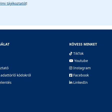
lmi tájékoztatót
!
GÁLAT
KÖVESS MINKET
TikTok
Youtube
oztató
Instagram
 adattörlő kódokról
Facebook
elentés
LinkedIn