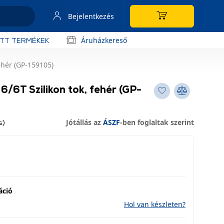
Bejelentkezés
Áruházkereső
OTT TERMÉKEK
ehér (GP-159105)
/6T Szilikon tok, fehér (GP-
Jótállás az
ÁSZF
-ben foglaltak szerint
s)
áció
Hol van készleten?