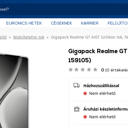
EURONICS HETEK
CÉGEKNEK
KARRIER
FELÚJÍT
zítő
Mobiltelefon tok
Gigapack Realme GT 6/6T Szilikon tok, f
Gigapack Realme GT 6
159105)
0
(0 értékelé
Házhozszállítással
Nem elérhető
Áruházi készletinform
Nem elérhető