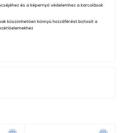
ncséjéhez és a képernyő védelemhez a karcolások
nak köszönhetően könnyű hozzáférést biztosít a
vezérlőelemekhez