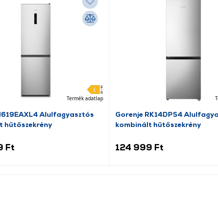
Termék adatlap
T
N619EAXL4 Alulfagyasztós
Gorenje RK14DPS4 Alulfagy
t hűtőszekrény
kombinált hűtőszekrény
9 Ft
124 999 Ft