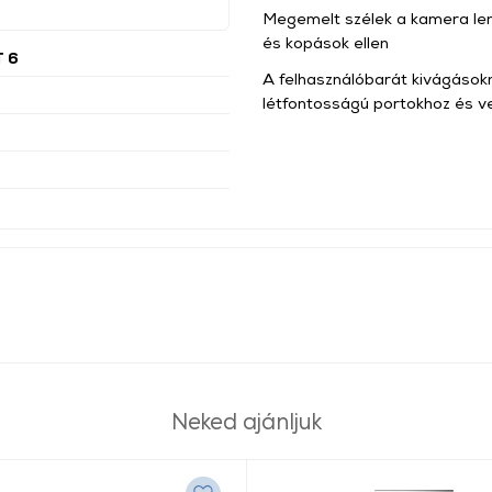
Megemelt szélek a kamera le
és kopások ellen
T 6
A felhasználóbarát kivágások
létfontosságú portokhoz és 
Neked ajánljuk