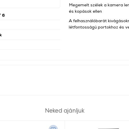
Megemelt szélek a kamera le
és kopások ellen
T 6
A felhasználóbarát kivágások
létfontosságú portokhoz és 
k
Neked ajánljuk