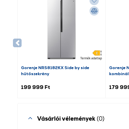
Termék adatlap
Gorenje NRS8182KX Side by side
Gorenje 
hűtőszekrény
kombinál
199 999 Ft
179 99
Vásárlói vélemények
(0)