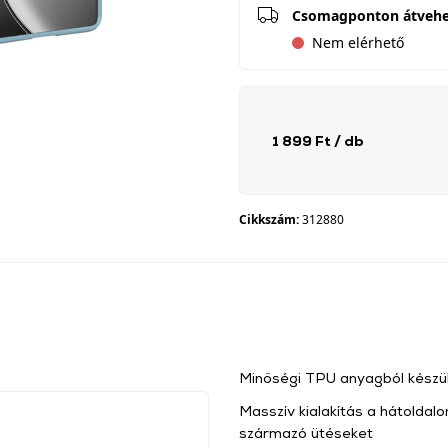
Csomagponton átveh
Nem elérhető
1 899 Ft
/ db
Cikkszám:
312880
Minőségi TPU anyagból készül
Masszív kialakítás a hátoldalo
származó ütéseket