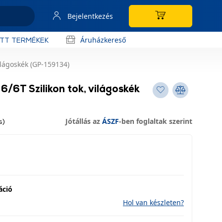
Bejelentkezés
Áruházkereső
OTT TERMÉKEK
ilágoskék (GP-159134)
/6T Szilikon tok, világoskék
Jótállás az
ÁSZF
-ben foglaltak szerint
s)
áció
Hol van készleten?