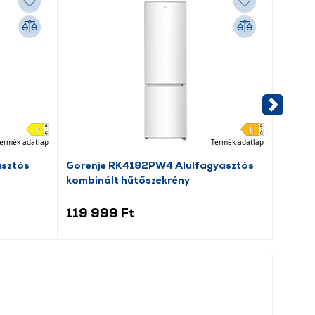
ermék adatlap
Termék adatlap
asztós
Gorenje RK4182PW4 Alulfagyasztós
Dreame
kombinált hűtőszekrény
porsz
119 999 Ft
69 9