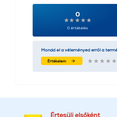
0
0 értékelés
Mondd el a véleményed erről a termé
Értékelem
Értesülj elsőként