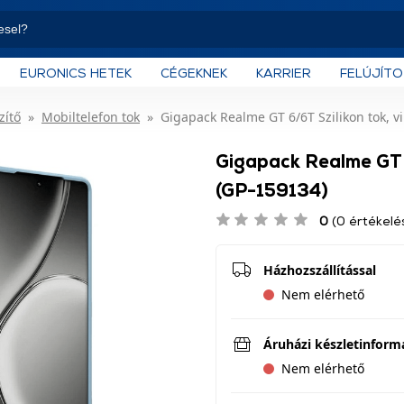
EURONICS HETEK
CÉGEKNEK
KARRIER
FELÚJÍT
zítő
Mobiltelefon tok
Gigapack Realme GT 6/6T Szilikon tok, v
Gigapack Realme GT 6
(GP-159134)
0
(0 értékelé
Házhozszállítással
Nem elérhető
Áruházi készletinform
Nem elérhető