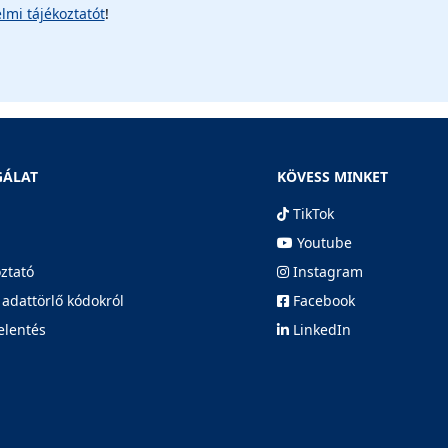
lmi tájékoztatót
!
GÁLAT
KÖVESS MINKET
TikTok
Youtube
oztató
Instagram
 adattörlő kódokról
Facebook
elentés
LinkedIn