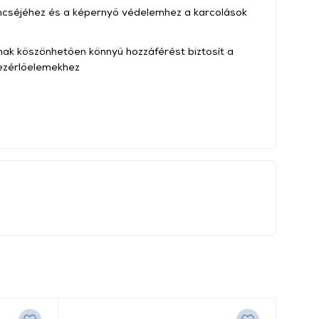
ncséjéhez és a képernyő védelemhez a karcolások
nak köszönhetően könnyű hozzáférést biztosít a
vezérlőelemekhez