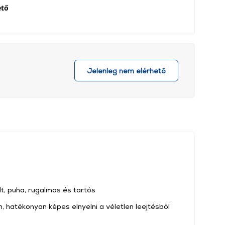
ető
Jelenleg nem elérhető
t, puha, rugalmas és tartós
n, hatékonyan képes elnyelni a véletlen leejtésből