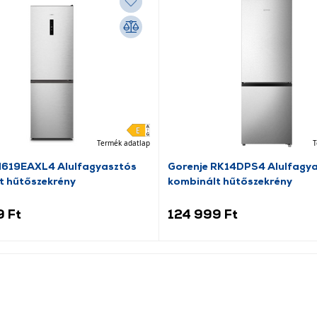
Termék adatlap
T
N619EAXL4 Alulfagyasztós
Gorenje RK14DPS4 Alulfagy
t hűtőszekrény
kombinált hűtőszekrény
9 Ft
124 999 Ft