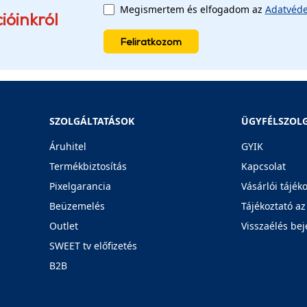
Megismertem és elfogadom az
Adatvéde
ióinkról
Feliratkozom
SZOLGÁLTATÁSOK
ÜGYFÉLSZOL
Áruhitel
GYIK
Termékbiztosítás
Kapcsolat
Pixelgarancia
Vásárlói tájék
Beüzemelés
Tájékoztató az
Outlet
Visszaélés bej
SWEET tv előfizetés
B2B