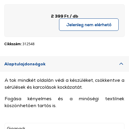
2 399 Ft
/ db
Jelenleg nem elérhető
Cikkszám:
312548
Alaptulajdonságok
A tok mindkét oldalán védi a készüléket, csökkentve a
sérülések és karcolások kockázatát.
Fogása kényelmes és a minőségi textilnek
köszönhetően tartós is.
Gigapack