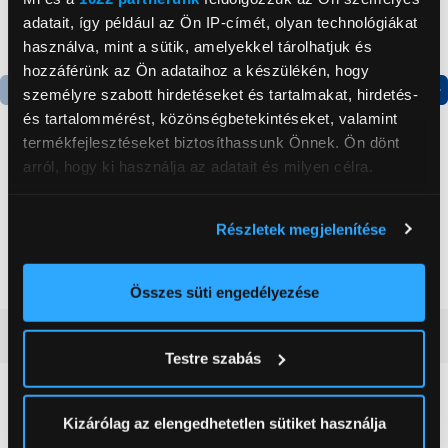
adatait, így például az Ön IP-címét, olyan technológiákat
használva, mint a sütik, amelyekkel tárolhatjuk és
hozzáférünk az Ön adataihoz a készülékén, hogy
személyre szabott hirdetéseket és tartalmakat, hirdetés-
Termék adatlap
Termék adatlap
és tartalommérést, közönségbetekintéseket, valamint
termékfejlesztéseket biztosíthassunk Önnek. Ön dönt
arról, hogy ki használja az adatait és milyen célra.
Gorenje NRS8182KX Side
Gorenje N619EAXL4
by side hűtőszekrény
Alulfagyasztós
Ha engedélyezi, a következőt is meg szeretnénk tenni:
kombinált hűtőszekrény
Részletek megjelenítése
Információgyűjtés az Ön földrajzi
199 999 Ft
179 999 Ft
elhelyezkedéséről pár méteres pontossággal
Az Ön készülékén beazonosítása annak konkrét
Összes süti engedélyezése
tulajdonságainak (ujjlenyomat) aktív ellenőrzésével
Vásárlói vélemények
(0)
Tudjon meg többet személyes adatainak feldolgozási
Testre szabás
módjairól és adja meg preferenciáit a
Részletek
pontban
. Bármikor módosíthatja vagy visszavonhatja a
0
Sütinyilatkozathoz való hozzájárulását.
Kizárólag az elengedhetetlen sütiket használja