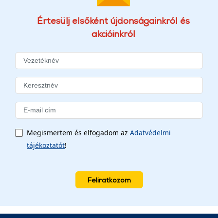
Értesülj elsőként újdonságainkról és
akcióinkról
Megismertem és elfogadom az
Adatvédelmi
tájékoztatót
!
Feliratkozom