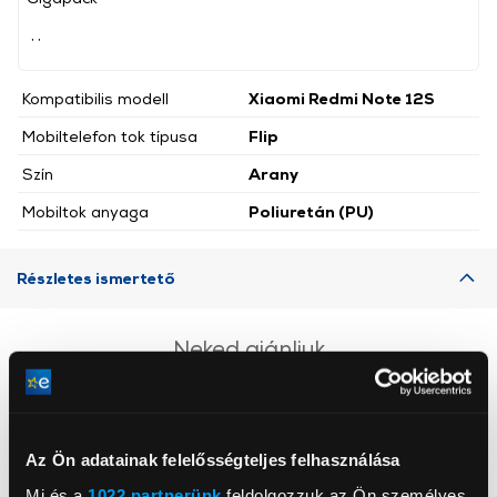
, ,
Kompatibilis modell
Xiaomi Redmi Note 12S
Mobiltelefon tok típusa
Flip
Szín
Arany
Mobiltok anyaga
Poliuretán (PU)
Részletes ismertető
Neked ajánljuk
Az Ön adatainak felelősségteljes felhasználása
Mi és a
1022 partnerünk
feldolgozzuk az Ön személyes