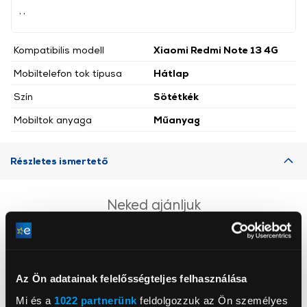
, ,
Kompatibilis modell
Xiaomi Redmi Note 13 4G
Mobiltelefon tok típusa
Hátlap
Szín
Sötétkék
Mobiltok anyaga
Műanyag
Részletes ismertető
Neked ajánljuk
Az Ön adatainak felelősségteljes felhasználása
Mi és a
1022 partnerünk
feldolgozzuk az Ön személyes