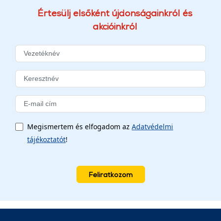
Értesülj elsőként újdonságainkról és
akcióinkról
Megismertem és elfogadom az
Adatvédelmi
tájékoztatót
!
Feliratkozom