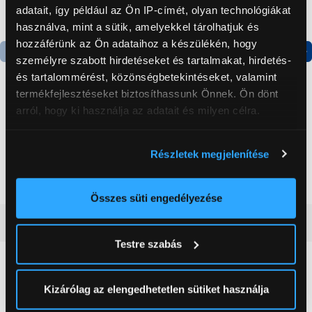
adatait, így például az Ön IP-címét, olyan technológiákat
használva, mint a sütik, amelyekkel tárolhatjuk és
hozzáférünk az Ön adataihoz a készülékén, hogy
személyre szabott hirdetéseket és tartalmakat, hirdetés-
Termék adatlap
Termék adatlap
és tartalommérést, közönségbetekintéseket, valamint
termékfejlesztéseket biztosíthassunk Önnek. Ön dönt
arról, hogy ki használja az adatait és milyen célra.
Gorenje NRS8182KX Side
Gorenje N619EAXL4
by side hűtőszekrény
Alulfagyasztós
Ha engedélyezi, a következőt is meg szeretnénk tenni:
kombinált hűtőszekrény
Részletek megjelenítése
Információgyűjtés az Ön földrajzi
199 999 Ft
179 999 Ft
elhelyezkedéséről pár méteres pontossággal
Az Ön készülékén beazonosítása annak konkrét
Összes süti engedélyezése
tulajdonságainak (ujjlenyomat) aktív ellenőrzésével
Vásárlói vélemények
(0)
Tudjon meg többet személyes adatainak feldolgozási
Testre szabás
módjairól és adja meg preferenciáit a
Részletek
pontban
. Bármikor módosíthatja vagy visszavonhatja a
0
Sütinyilatkozathoz való hozzájárulását.
Kizárólag az elengedhetetlen sütiket használja