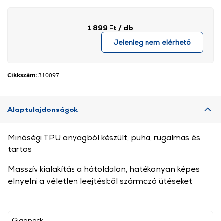
1 899 Ft
/ db
Jelenleg nem elérhető
Cikkszám:
310097
Alaptulajdonságok
Minőségi TPU anyagból készült, puha, rugalmas és
tartós
Masszív kialakítás a hátoldalon, hatékonyan képes
elnyelni a véletlen leejtésből származó ütéseket
Gigapack