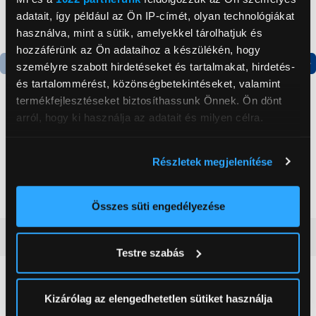
adatait, így például az Ön IP-címét, olyan technológiákat
használva, mint a sütik, amelyekkel tárolhatjuk és
hozzáférünk az Ön adataihoz a készülékén, hogy
személyre szabott hirdetéseket és tartalmakat, hirdetés-
Termék adatlap
Termék adatlap
és tartalommérést, közönségbetekintéseket, valamint
termékfejlesztéseket biztosíthassunk Önnek. Ön dönt
arról, hogy ki használja az adatait és milyen célra.
Gorenje NRS8182KX Side
Gorenje N619EAXL4
by side hűtőszekrény
Alulfagyasztós
Ha engedélyezi, a következőt is meg szeretnénk tenni:
kombinált hűtőszekrény
Részletek megjelenítése
Információgyűjtés az Ön földrajzi
199 999 Ft
179 999 Ft
elhelyezkedéséről pár méteres pontossággal
Az Ön készülékén beazonosítása annak konkrét
Összes süti engedélyezése
tulajdonságainak (ujjlenyomat) aktív ellenőrzésével
Vásárlói vélemények
(0)
Tudjon meg többet személyes adatainak feldolgozási
Testre szabás
módjairól és adja meg preferenciáit a
Részletek
pontban
. Bármikor módosíthatja vagy visszavonhatja a
0
Sütinyilatkozathoz való hozzájárulását.
Kizárólag az elengedhetetlen sütiket használja