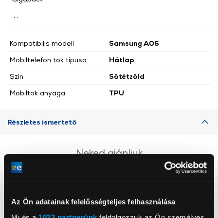
, ,
Kompatibilis modell
Samsung A05
Mobiltelefon tok típusa
Hátlap
Szín
Sötétzöld
Mobiltok anyaga
TPU
Részletes ismertető
Neked ajánljuk
Az Ön adatainak felelősségteljes felhasználása
Mi és a
1022 partnerünk
feldolgozzuk az Ön személyes