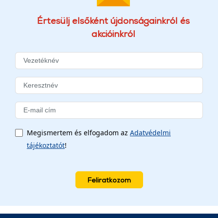
Értesülj elsőként újdonságainkról és
akcióinkról
Megismertem és elfogadom az
Adatvédelmi
tájékoztatót
!
Feliratkozom