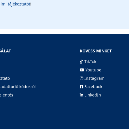
lmi tájékoztatót
!
GÁLAT
KÖVESS MINKET
TikTok
Youtube
oztató
Instagram
 adattörlő kódokról
Facebook
elentés
LinkedIn