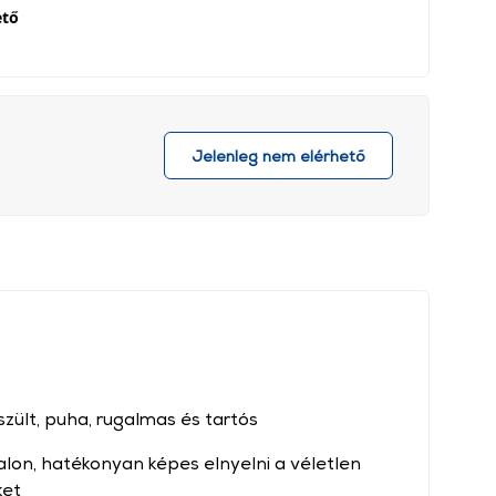
ető
Jelenleg nem elérhető
ült, puha, rugalmas és tartós
dalon, hatékonyan képes elnyelni a véletlen
ket