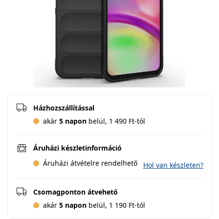
Házhozszállítással
akár
5 napon
belül, 1 490 Ft-tól
Áruházi készletinformáció
Áruházi átvételre rendelhető
Hol van készleten?
Csomagponton átvehető
akár
5 napon
belül, 1 190 Ft-tól