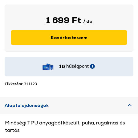
1 699 Ft
/ db
Kosárba teszem
hűségpont
16
Cikkszám:
311123
Alaptulajdonságok
Minőségi TPU anyagból készült, puha, rugalmas és
tartós