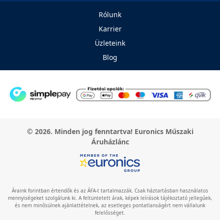
Rólunk
Karrier
Üzleteink
Blog
© 2026. Minden jog fenntartva! Euronics Műszaki
Áruházlánc
Áraink forintban értendők és az ÁFA-t tartalmazzák. Csak háztartásban használatos
mennyiségeket szolgálunk ki. A feltüntetett árak, képek leírások tájékoztató jellegűek,
és nem minősülnek ajánlattételnek, az esetleges pontatlanságért nem vállalunk
felelősséget.