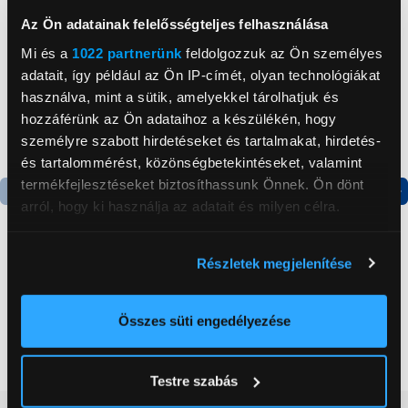
Az Ön adatainak felelősségteljes felhasználása
Mi és a
1022 partnerünk
feldolgozzuk az Ön személyes
adatait, így például az Ön IP-címét, olyan technológiákat
használva, mint a sütik, amelyekkel tárolhatjuk és
hozzáférünk az Ön adataihoz a készülékén, hogy
személyre szabott hirdetéseket és tartalmakat, hirdetés-
és tartalommérést, közönségbetekintéseket, valamint
termékfejlesztéseket biztosíthassunk Önnek. Ön dönt
arról, hogy ki használja az adatait és milyen célra.
Termék adatlap
Termék adatlap
Ha engedélyezi, a következőt is meg szeretnénk tenni:
Részletek megjelenítése
Információgyűjtés az Ön földrajzi
Gorenje NRS8182KX Side
Gorenje RK4182PW4
elhelyezkedéséről pár méteres pontossággal
by side hűtőszekrény
Alulfagyasztós
kombinált hűtőszekrény
Az Ön készülékén beazonosítása annak konkrét
Összes süti engedélyezése
199 999 Ft
119 999 Ft
tulajdonságainak (ujjlenyomat) aktív ellenőrzésével
Tudjon meg többet személyes adatainak feldolgozási
Testre szabás
módjairól és adja meg preferenciáit a
Részletek