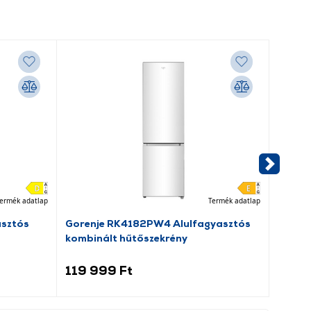
ermék adatlap
Termék adatlap
asztós
Gorenje RK4182PW4 Alulfagyasztós
Beko 
kombinált hűtőszekrény
elöltö
119 999 Ft
109 