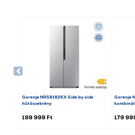
Termék adatlap
Gorenje NRS8182KX Side by side
Gorenje 
hűtőszekrény
kombinál
199 999 Ft
179 99