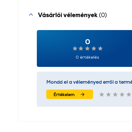
Vásárlói vélemények
(0)
0
0 értékelés
Mondd el a véleményed erről a termé
Értékelem