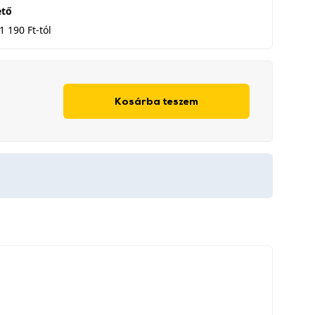
ető
1 190 Ft-tól
Kosárba teszem