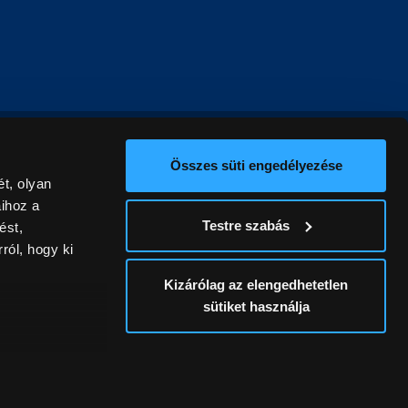
Összes süti engedélyezése
t, olyan
aihoz a
Testre szabás
ést,
ról, hogy ki
Kizárólag az elengedhetetlen
sütiket használja
ív
álunk ki. A
ontatlanságért