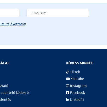
lmi tájékoztatót
!
GÁLAT
KÖVESS MINKET
TikTok
Youtube
oztató
Instagram
 adattörlő kódokról
Facebook
elentés
LinkedIn