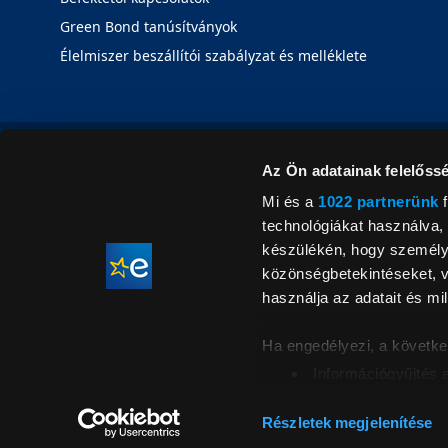
Green Bond tanúsítványok
Élelmiszer beszállítói szabályzat és melléklete
Az Ön adatainak felelőssé
Mi és a
1022 partnerünk
f
technológiákat használva, 
készülékén, hogy személyr
közönségbetekintéseket, v
használja az adatait és mil
Ha engedélyezi, a követke
Információgyűjtés 
Az Ön készülékén b
Áraink for
ellenőrzésével
Részletek megjelenítése
feltüntetett 