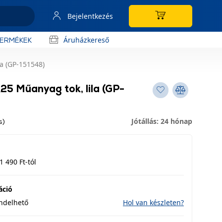
Bejelentkezés
Áruházkereső
TERMÉKEK
a (GP-151548)
5 Műanyag tok, lila (GP-
Jótállás: 24 hónap
s)
1 490 Ft-tól
áció
endelhető
Hol van készleten?