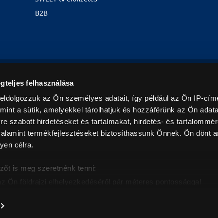
B2B
Rólunk
Karrier
Üzleteink
Blog
gteljes felhasználása
eldolgozzuk az Ön személyes adatait, így például az Ön IP-címé
mint a sütik, amelyekkel tárolhatjuk és hozzáférünk az Ön adat
e szabott hirdetéseket és tartalmakat, hirdetés- és tartalommér
alamint termékfejlesztéseket biztosíthassunk Önnek. Ön dönt ar
yen célra.
© 2026. Minden jog fenntartva! Euronics Műszaki Áruházlánc
zőt is meg szeretnénk tenni:
az Ön földrajzi elhelyezkedéséről pár méteres pontossággal
eazonosítása annak konkrét tulajdonságainak (ujjlenyomat) akt
intban értendők és az ÁFA-t tartalmazzák. Csak háztartásban használatos mennyiségeket szolg
árak, képek leírások tájékoztató jellegűek, és nem minősülnek ajánlattételnek, az esetleges p
nem vállalunk felelősséget.