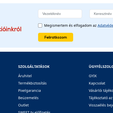
Megismertem és elfogadom az
Adatvéde
ióinkról
Feliratkozom
SZOLGÁLTATÁSOK
ÜGYFÉLSZOL
Áruhitel
GYIK
Termékbiztosítás
Kapcsolat
Pixelgarancia
Vásárlói tájék
Beüzemelés
Tájékoztató az
Outlet
Visszaélés bej
SWEET tv előfizetés