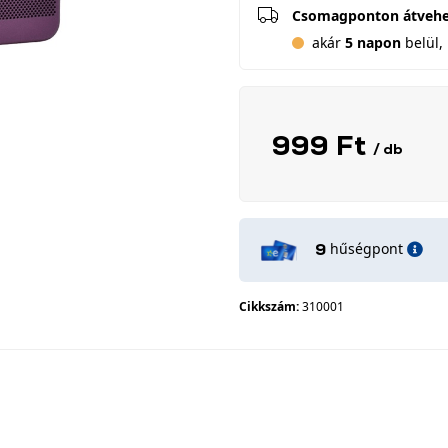
Csomagponton átveh
akár
5 napon
belül, 
999 Ft
/ db
hűségpont
9
Cikkszám:
310001