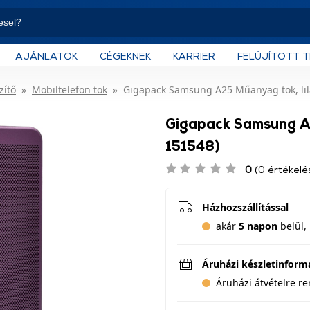
AJÁNLATOK
CÉGEKNEK
KARRIER
FELÚJÍTOTT 
zítő
Mobiltelefon tok
Gigapack Samsung A25 Műanyag tok, lil
Gigapack Samsung A2
151548)
0
(0 értékelé
Házhozszállítással
akár
5 napon
belül, 
Áruházi készletinform
Áruházi átvételre r