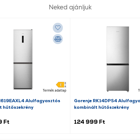
Neked ajánljuk
Termék adatlap
T
N619EAXL4 Alulfagyasztós
Gorenje RK14DPS4 Alulfagy
t hűtőszekrény
kombinált hűtőszekrény
9 Ft
124 999 Ft