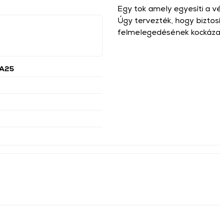
Egy tok amely egyesíti a véd
Úgy tervezték, hogy biztos
felmelegedésének kockáza
 A25