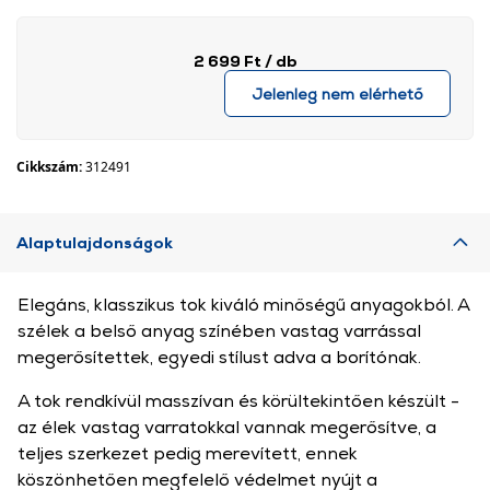
2 699 Ft
/ db
Jelenleg nem elérhető
Cikkszám:
312491
Alaptulajdonságok
Elegáns, klasszikus tok kiváló minőségű anyagokból. A
szélek a belső anyag színében vastag varrással
megerősítettek, egyedi stílust adva a borítónak.
A tok rendkívül masszívan és körültekintően készült -
az élek vastag varratokkal vannak megerősítve, a
teljes szerkezet pedig merevített, ennek
köszönhetően megfelelő védelmet nyújt a