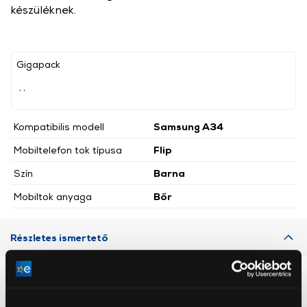
készüléknek.
Gigapack
, ,
Kompatibilis modell
Samsung A34
Mobiltelefon tok típusa
Flip
Szín
Barna
Mobiltok anyaga
Bőr
Részletes ismertető
Neked ajánljuk