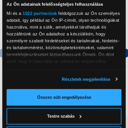
Az Ön adatainak felelősségteljes felhasználása
Mi és a
1022 partnerünk
feldolgozzuk az Ön személyes
adatait, így például az Ön IP-címét, olyan technológiákat
használva, mint a sütik, amelyekkel tárolhatjuk és
hozzáférünk az Ön adataihoz a készülékén, hogy
személyre szabott hirdetéseket és tartalmakat, hirdetés-
és tartalommérést, közönségbetekintéseket, valamint
termékfejlesztéseket biztosíthassunk Önnek. Ön dönt
Termék adatlap
Termék adatlap
arról, hogy ki használja az adatait és milyen célra.
Ha engedélyezi, a következőt is meg szeretnénk tenni:
Részletek megjelenítése
Gorenje NRS8182KX Side
Gorenje N619EAXL4
Információgyűjtés az Ön földrajzi
by side hűtőszekrény
Alulfagyasztós
elhelyezkedéséről pár méteres pontossággal
kombinált hűtőszekrény
Az Ön készülékén beazonosítása annak konkrét
Összes süti engedélyezése
199 999 Ft
179 999 Ft
tulajdonságainak (ujjlenyomat) aktív ellenőrzésével
Tudjon meg többet személyes adatainak feldolgozási
Testre szabás
módjairól és adja meg preferenciáit a
Részletek
Vásárlói vélemények
(0)
pontban
. Bármikor módosíthatja vagy visszavonhatja a