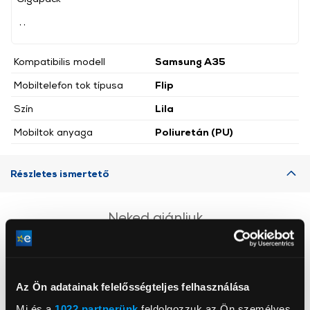
, ,
Kompatibilis modell
Samsung A35
Mobiltelefon tok típusa
Flip
Szín
Lila
Mobiltok anyaga
Poliuretán (PU)
Részletes ismertető
Neked ajánljuk
Az Ön adatainak felelősségteljes felhasználása
Mi és a
1022 partnerünk
feldolgozzuk az Ön személyes