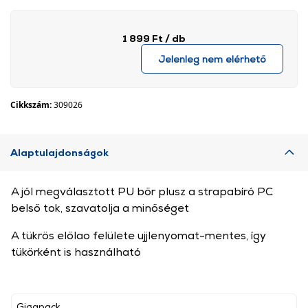
1 899 Ft
/ db
Jelenleg nem elérhető
Cikkszám:
309026
Alaptulajdonságok
A jól megválasztott PU bőr plusz a strapabíró PC
belső tok, szavatolja a minőséget
A tükrös előlao felülete ujjlenyomat-mentes, így
tükörként is használható
Gigapack