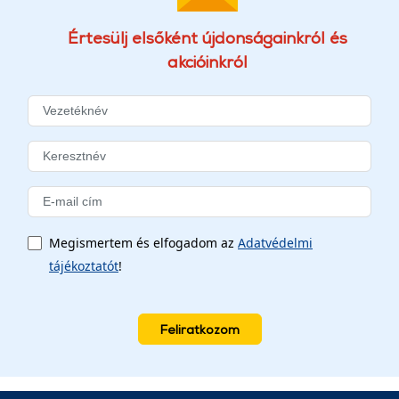
Értesülj elsőként újdonságainkról és
akcióinkról
Megismertem és elfogadom az
Adatvédelmi
tájékoztatót
!
Feliratkozom