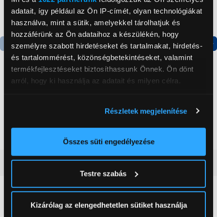
adatait, így például az Ön IP-címét, olyan technológiákat
használva, mint a sütik, amelyekkel tárolhatjuk és
hozzáférünk az Ön adataihoz a készülékén, hogy
személyre szabott hirdetéseket és tartalmakat, hirdetés-
Termék adatlap
Termék adatlap
és tartalommérést, közönségbetekintéseket, valamint
termékfejlesztéseket biztosíthassunk Önnek. Ön dönt
arról, hogy ki használja az adatait és milyen célra.
Gorenje NRS8182KX Side
Gorenje RK4182PW4
by side hűtőszekrény
Alulfagyasztós
Ha engedélyezi, a következőt is meg szeretnénk tenni:
kombinált hűtőszekrény
Részletek megjelenítése
Információgyűjtés az Ön földrajzi
199 999 Ft
119 999 Ft
elhelyezkedéséről pár méteres pontossággal
Az Ön készülékén beazonosítása annak konkrét
Összes süti engedélyezése
tulajdonságainak (ujjlenyomat) aktív ellenőrzésével
Vásárlói vélemények
(0)
Tudjon meg többet személyes adatainak feldolgozási
Testre szabás
módjairól és adja meg preferenciáit a
Részletek
pontban
. Bármikor módosíthatja vagy visszavonhatja a
0
Sütinyilatkozathoz való hozzájárulását.
Kizárólag az elengedhetetlen sütiket használja