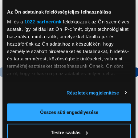
Neked ajánljuk
Az Ön adatainak felelősségteljes felhasználása
Mi és a
1022 partnerünk
feldolgozzuk az Ön személyes
adatait, így például az Ön IP-címét, olyan technológiákat
használva, mint a sütik, amelyekkel tárolhatjuk és
hozzáférünk az Ön adataihoz a készülékén, hogy
személyre szabott hirdetéseket és tartalmakat, hirdetés-
és tartalommérést, közönségbetekintéseket, valamint
termékfejlesztéseket biztosíthassunk Önnek. Ön dönt
arról, hogy ki használja az adatait és milyen célra.
Termék adatlap
Termék adatlap
Ha engedélyezi, a következőt is meg szeretnénk tenni:
Részletek megjelenítése
Információgyűjtés az Ön földrajzi
Gorenje NRS8182KX Side
Gorenje N619EAXL4
elhelyezkedéséről pár méteres pontossággal
by side hűtőszekrény
Alulfagyasztós
Az Ön készülékén beazonosítása annak konkrét
Összes süti engedélyezése
kombinált hűtőszekrény
tulajdonságainak (ujjlenyomat) aktív ellenőrzésével
199 999 Ft
179 999 Ft
Tudjon meg többet személyes adatainak feldolgozási
Testre szabás
módjairól és adja meg preferenciáit a
Részletek