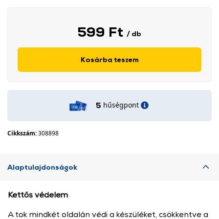
599 Ft
/ db
Kosárba teszem
hűségpont
5
Cikkszám:
308898
Alaptulajdonságok
Kettős védelem
A tok mindkét oldalán védi a készüléket, csökkentve a