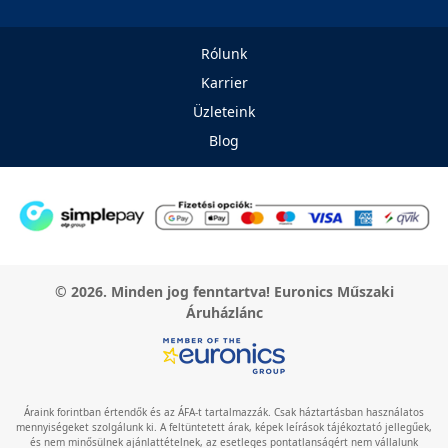
Rólunk
Karrier
Üzleteink
Blog
© 2026. Minden jog fenntartva! Euronics Műszaki
Áruházlánc
Áraink forintban értendők és az ÁFA-t tartalmazzák. Csak háztartásban használatos
mennyiségeket szolgálunk ki. A feltüntetett árak, képek leírások tájékoztató jellegűek,
és nem minősülnek ajánlattételnek, az esetleges pontatlanságért nem vállalunk