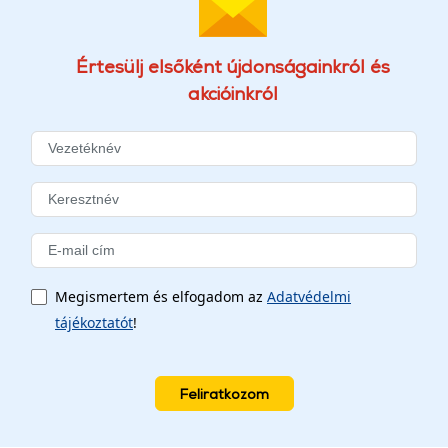
Értesülj elsőként újdonságainkról és
akcióinkról
Megismertem és elfogadom az
Adatvédelmi
tájékoztatót
!
Feliratkozom