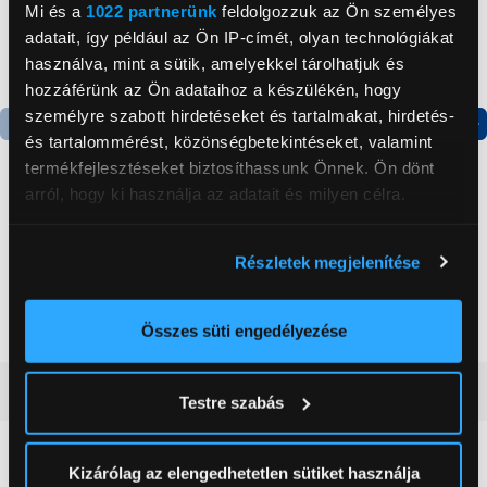
Mi és a
1022 partnerünk
feldolgozzuk az Ön személyes
adatait, így például az Ön IP-címét, olyan technológiákat
használva, mint a sütik, amelyekkel tárolhatjuk és
hozzáférünk az Ön adataihoz a készülékén, hogy
személyre szabott hirdetéseket és tartalmakat, hirdetés-
és tartalommérést, közönségbetekintéseket, valamint
Termék adatlap
Termék adatlap
termékfejlesztéseket biztosíthassunk Önnek. Ön dönt
arról, hogy ki használja az adatait és milyen célra.
Gorenje NRS8182KX Side
Gorenje N619EAXL4
Ha engedélyezi, a következőt is meg szeretnénk tenni:
by side hűtőszekrény
Alulfagyasztós
Részletek megjelenítése
kombinált hűtőszekrény
Információgyűjtés az Ön földrajzi
199 999 Ft
179 999 Ft
elhelyezkedéséről pár méteres pontossággal
Az Ön készülékén beazonosítása annak konkrét
Összes süti engedélyezése
tulajdonságainak (ujjlenyomat) aktív ellenőrzésével
Tudjon meg többet személyes adatainak feldolgozási
Vásárlói vélemények
(0)
Testre szabás
módjairól és adja meg preferenciáit a
Részletek
pontban
. Bármikor módosíthatja vagy visszavonhatja a
Sütinyilatkozathoz való hozzájárulását.
0
Kizárólag az elengedhetetlen sütiket használja