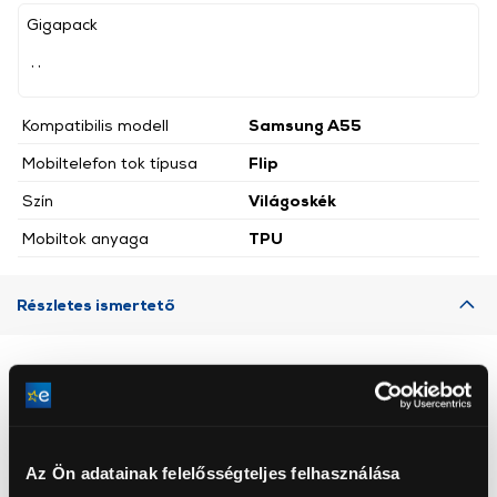
Gigapack
, ,
Kompatibilis modell
Samsung A55
Mobiltelefon tok típusa
Flip
Szín
Világoskék
Mobiltok anyaga
TPU
Részletes ismertető
Neked ajánljuk
Az Ön adatainak felelősségteljes felhasználása