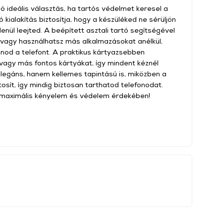
dő ideális választás, ha tartós védelmet keresel a
 kialakítás biztosítja, hogy a készüléked ne sérüljön
nül leejted. A beépített asztali tartó segítségével
vagy használhatsz más alkalmazásokat anélkül,
nod a telefont. A praktikus kártyazsebben
vagy más fontos kártyákat, így mindent kéznél
legáns, hanem kellemes tapintású is, miközben a
osít, így mindig biztosan tarthatod telefonodat.
 a maximális kényelem és védelem érdekében!