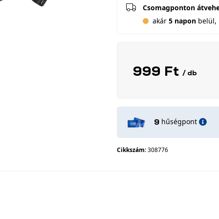
Csomagponton átveh
akár
5 napon
belül, 
999 Ft
/ db
hűségpont
9
Cikkszám:
308776