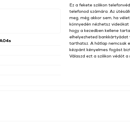
Ez a fekete szilikon telefonvé
telefonod számára. Az ütésálló
meg, még akkor sem, ha véletle
könnyedén nézhetsz videókat 
hogy a kezedben kellene tarta
elhelyezheted bankkártyádat 
 A04s
tarthatsz. A hátlap nemcsak e
kézpánt kényelmes fogást bizt
Válaszd ezt a szilikon védőt