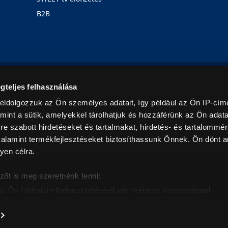
B2B
Rólunk
Karrier
Üzleteink
Blog
gteljes felhasználása
eldolgozzuk az Ön személyes adatait, így például az Ön IP-címé
mint a sütik, amelyekkel tárolhatjuk és hozzáférünk az Ön adat
e szabott hirdetéseket és tartalmakat, hirdetés- és tartalommér
alamint termékfejlesztéseket biztosíthassunk Önnek. Ön dönt ar
yen célra.
© 2026. Minden jog fenntartva! Euronics Műszaki Áruházlánc
zőt is meg szeretnénk tenni:
az Ön földrajzi elhelyezkedéséről pár méteres pontossággal
eazonosítása annak konkrét tulajdonságainak (ujjlenyomat) akt
intban értendők és az ÁFA-t tartalmazzák. Csak háztartásban használatos mennyiségeket szolg
árak, képek leírások tájékoztató jellegűek, és nem minősülnek ajánlattételnek, az esetleges p
nem vállalunk felelősséget.