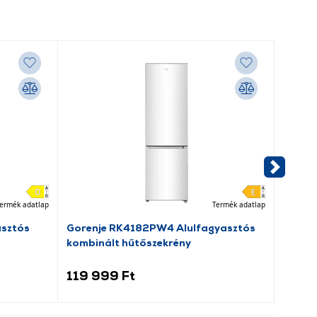
ermék adatlap
Termék adatlap
asztós
Gorenje RK4182PW4 Alulfagyasztós
Dreame
kombinált hűtőszekrény
porsz
119 999 Ft
69 9