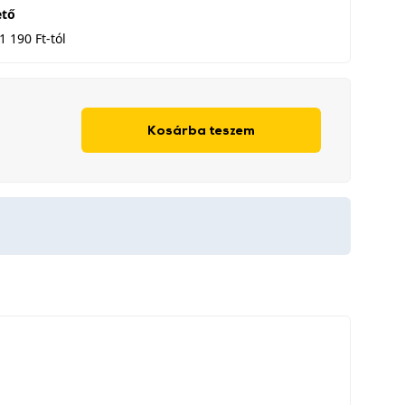
ető
1 190 Ft-tól
Kosárba teszem