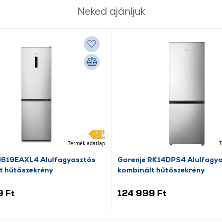
Neked ajánljuk
Termék adatlap
T
N619EAXL4 Alulfagyasztós
Gorenje RK14DPS4 Alulfagy
t hűtőszekrény
kombinált hűtőszekrény
9 Ft
124 999 Ft