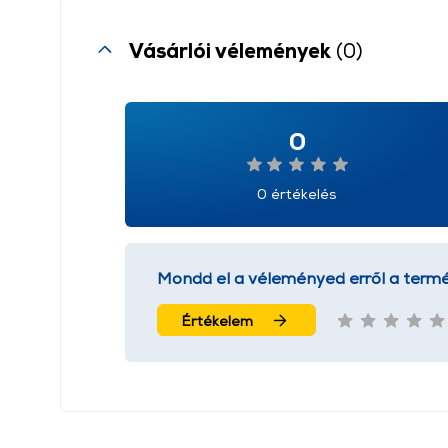
Vásárlói vélemények
(0)
0
0 értékelés
Mondd el a véleményed erről a termé
Értékelem