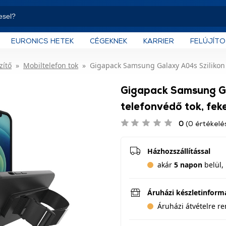
EURONICS HETEK
CÉGEKNEK
KARRIER
FELÚJÍT
zítő
Mobiltelefon tok
Gigapack Samsung Galaxy A04s Szilikon 
Gigapack Samsung Ga
telefonvédő tok, fek
0
(0 értékelé
Házhozszállítással
akár
5 napon
belül, 
Áruházi készletinform
Áruházi átvételre r