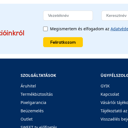
Megismertem és elfogadom az
Adatvéde
ióinkról
Feliratkozom
SZOLGÁLTATÁSOK
ÜGYFÉLSZOL
Áruhitel
GYIK
Termékbiztosítás
Kapcsolat
Pixelgarancia
Vásárlói tájék
Beüzemelés
Tájékoztató az
Outlet
Visszaélés bej
SWEET tv előfizetés