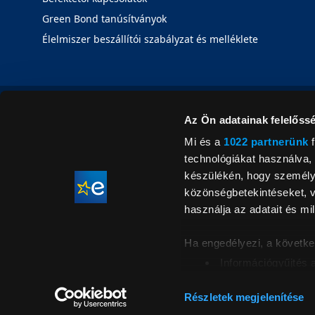
Green Bond tanúsítványok
Élelmiszer beszállítói szabályzat és melléklete
Az Ön adatainak felelőssé
Mi és a
1022 partnerünk
f
technológiákat használva, 
készülékén, hogy személyr
közönségbetekintéseket, v
használja az adatait és mil
Ha engedélyezi, a követke
Információgyűjtés 
Az Ön készülékén b
Áraink for
ellenőrzésével
Részletek megjelenítése
feltüntetett 