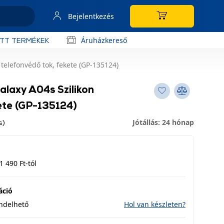
Bejelentkezés
Áruházkereső
OTT TERMÉKEK
telefonvédő tok, fekete (GP-135124)
laxy A04s Szilikon
ete (GP-135124)
Jótállás: 24 hónap
s)
1 490 Ft-tól
áció
endelhető
Hol van készleten?