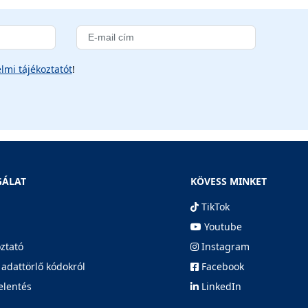
lmi tájékoztatót
!
GÁLAT
KÖVESS MINKET
TikTok
Youtube
oztató
Instagram
 adattörlő kódokról
Facebook
elentés
LinkedIn