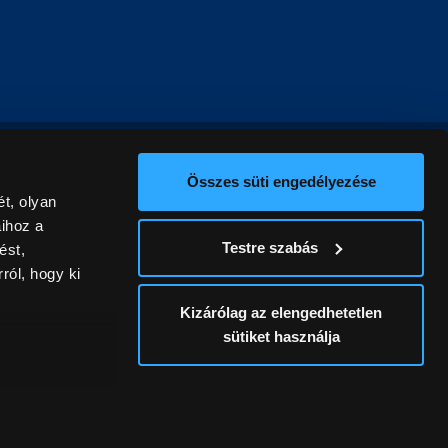
Összes süti engedélyezése
t, olyan
aihoz a
Testre szabás
ést,
ról, hogy ki
Kizárólag az elengedhetetlen
sütiket használja
ív
álunk ki. A
ontatlanságért