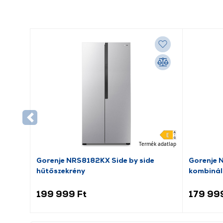
Termék adatlap
Gorenje NRS8182KX Side by side
Gorenje 
hűtőszekrény
kombinál
199 999 Ft
179 99