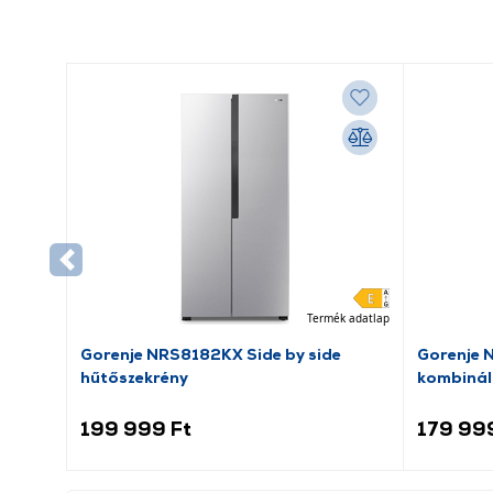
Termék adatlap
Gorenje NRS8182KX Side by side
Gorenje 
hűtőszekrény
kombinál
199 999 Ft
179 99