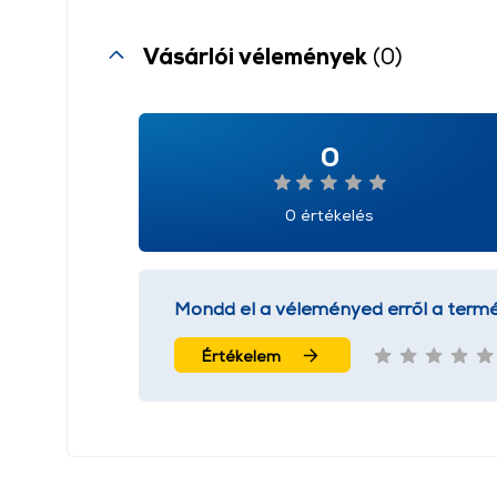
Vásárlói vélemények
(0)
0
0 értékelés
Mondd el a véleményed erről a termé
Értékelem