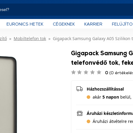
EURONICS HETEK
CÉGEKNEK
KARRIER
FELÚJÍT
zítő
Mobiltelefon tok
Gigapack Samsung Galaxy A05 Szilikon t
Gigapack Samsung Ga
telefonvédő tok, fe
0
(0 értékelé
Házhozszállítással
akár
5 napon
belül, 
Áruházi készletinform
Áruházi átvételre r