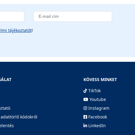
lmi tájékoztatót
!
GÁLAT
KÖVESS MINKET
TikTok
Youtube
oztató
Instagram
 adattörlő kódokról
Facebook
elentés
LinkedIn