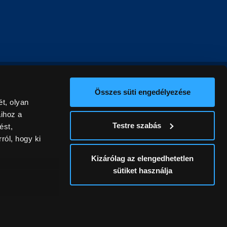
Összes süti engedélyezése
t, olyan
aihoz a
Testre szabás
ést,
ról, hogy ki
Kizárólag az elengedhetetlen
sütiket használja
ív
álunk ki. A
ontatlanságért