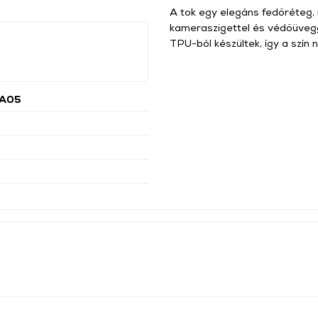
A tok egy elegáns fedőréteg, 
kameraszigettel és védőüvegge
TPU-ból készültek, így a szín n
 A05