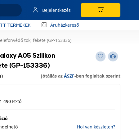
Bejelentkezés
Áruházkereső
OTT TERMÉKEK
elefonvédő tok, fekete (GP-153336)
laxy A05 Szilikon
kete (GP-153336)
Jótállás az
ÁSZF
-ben foglaltak szerint
s)
1 490 Ft-tól
áció
endelhető
Hol van készleten?