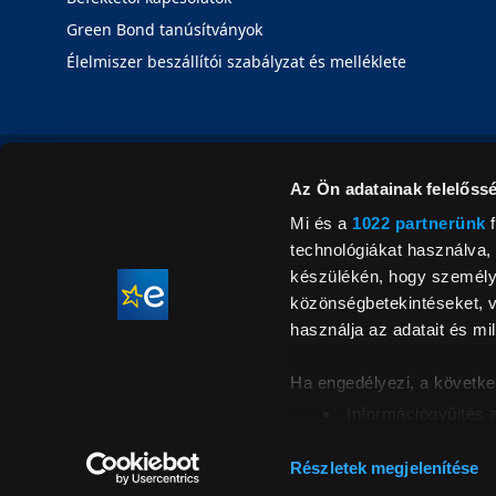
Green Bond tanúsítványok
Élelmiszer beszállítói szabályzat és melléklete
Az Ön adatainak felelőssé
Mi és a
1022 partnerünk
f
technológiákat használva, 
készülékén, hogy személyr
közönségbetekintéseket, v
használja az adatait és mil
Ha engedélyezi, a követke
Információgyűjtés 
Az Ön készülékén b
Áraink for
ellenőrzésével
Részletek megjelenítése
feltüntetett 