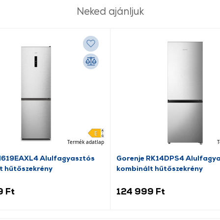
Neked ajánljuk
Termék adatlap
T
N619EAXL4 Alulfagyasztós
Gorenje RK14DPS4 Alulfagy
t hűtőszekrény
kombinált hűtőszekrény
9 Ft
124 999 Ft