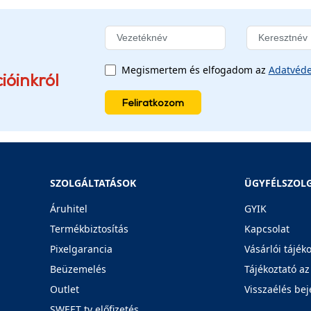
Megismertem és elfogadom az
Adatvéde
ióinkról
Feliratkozom
SZOLGÁLTATÁSOK
ÜGYFÉLSZOL
Áruhitel
GYIK
Termékbiztosítás
Kapcsolat
Pixelgarancia
Vásárlói tájék
Beüzemelés
Tájékoztató az
Outlet
Visszaélés bej
SWEET tv előfizetés