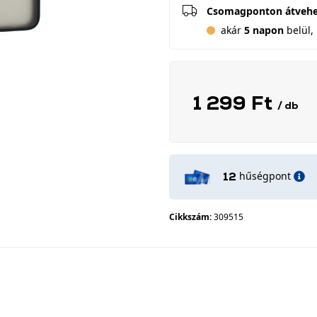
Csomagponton átveh
akár
5 napon
belül, 
1 299 Ft
/ db
hűségpont
12
Cikkszám:
309515