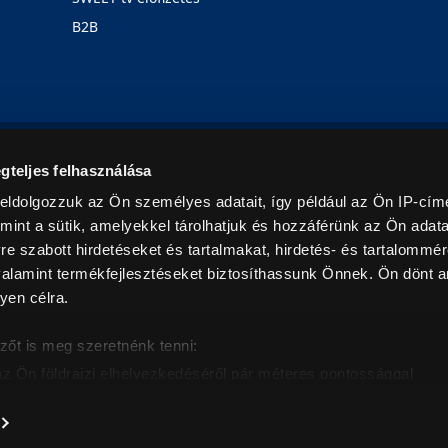
B2B
Rólunk
Karrier
Üzleteink
Blog
gteljes felhasználása
eldolgozzuk az Ön személyes adatait, így például az Ön IP-címé
mint a sütik, amelyekkel tárolhatjuk és hozzáférünk az Ön adat
e szabott hirdetéseket és tartalmakat, hirdetés- és tartalommér
alamint termékfejlesztéseket biztosíthassunk Önnek. Ön dönt ar
yen célra.
© 2026. Minden jog fenntartva! Euronics Műszaki Áruházlánc
zőt is meg szeretnénk tenni:
az Ön földrajzi elhelyezkedéséről pár méteres pontossággal
eazonosítása annak konkrét tulajdonságainak (ujjlenyomat) akt
intban értendők és az ÁFA-t tartalmazzák. Csak háztartásban használatos mennyiségeket szolg
árak, képek leírások tájékoztató jellegűek, és nem minősülnek ajánlattételnek, az esetleges p
nem vállalunk felelősséget.