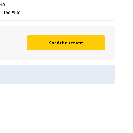
ető
1 190 Ft-tól
Kosárba teszem