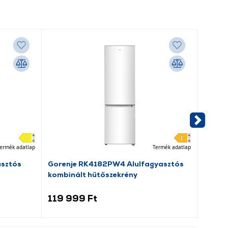
ermék adatlap
Termék adatlap
asztós
Gorenje RK4182PW4 Alulfagyasztós
Dreame
kombinált hűtőszekrény
porsz
119 999 Ft
69 9