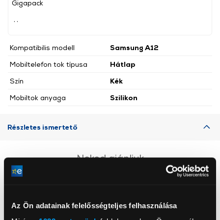
Gigapack
, ,
Kompatibilis modell
Samsung A12
Mobiltelefon tok típusa
Hátlap
Szín
Kék
Mobiltok anyaga
Szilikon
Részletes ismertető
Neked ajánljuk
Az Ön adatainak felelősségteljes felhasználása