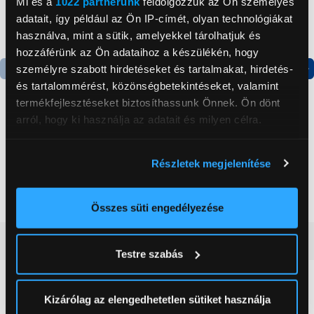
Mi és a
1022 partnerünk
feldolgozzuk az Ön személyes
adatait, így például az Ön IP-címét, olyan technológiákat
használva, mint a sütik, amelyekkel tárolhatjuk és
hozzáférünk az Ön adataihoz a készülékén, hogy
személyre szabott hirdetéseket és tartalmakat, hirdetés-
és tartalommérést, közönségbetekintéseket, valamint
Termék adatlap
Termék adatlap
termékfejlesztéseket biztosíthassunk Önnek. Ön dönt
arról, hogy ki használja az adatait és milyen célra.
Gorenje NRS8182KX Side
Gorenje N619EAXL4
by side hűtőszekrény
Alulfagyasztós
Ha engedélyezi, a következőt is meg szeretnénk tenni:
Részletek megjelenítése
kombinált hűtőszekrény
Információgyűjtés az Ön földrajzi
199 999 Ft
179 999 Ft
elhelyezkedéséről pár méteres pontossággal
Az Ön készülékén beazonosítása annak konkrét
Összes süti engedélyezése
tulajdonságainak (ujjlenyomat) aktív ellenőrzésével
Vásárlói vélemények
(0)
Tudjon meg többet személyes adatainak feldolgozási
Testre szabás
módjairól és adja meg preferenciáit a
Részletek
pontban
. Bármikor módosíthatja vagy visszavonhatja a
0
Sütinyilatkozathoz való hozzájárulását.
Kizárólag az elengedhetetlen sütiket használja