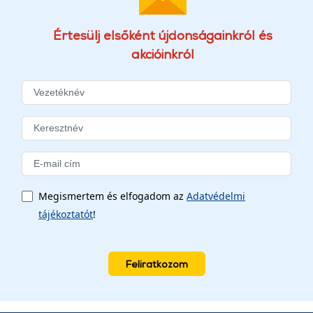
Értesülj elsőként újdonságainkról és
akcióinkról
Megismertem és elfogadom az
Adatvédelmi
tájékoztatót
!
Feliratkozom