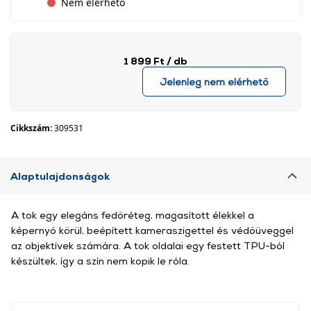
Nem elérhető
1 899 Ft
/ db
Jelenleg nem elérhető
Cikkszám:
309531
Alaptulajdonságok
A tok egy elegáns fedőréteg, magasított élekkel a
képernyő körül, beépített kameraszigettel és védőüveggel
az objektívek számára. A tok oldalai egy festett TPU-ból
készültek, így a szín nem kopik le róla.