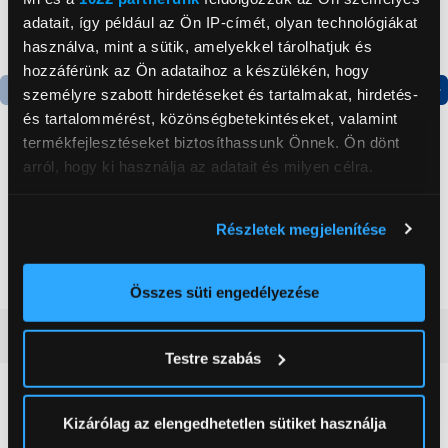
adatait, így például az Ön IP-címét, olyan technológiákat
használva, mint a sütik, amelyekkel tárolhatjuk és
hozzáférünk az Ön adataihoz a készülékén, hogy
személyre szabott hirdetéseket és tartalmakat, hirdetés-
Termék adatlap
Termék adatlap
és tartalommérést, közönségbetekintéseket, valamint
termékfejlesztéseket biztosíthassunk Önnek. Ön dönt
arról, hogy ki használja az adatait és milyen célra.
Gorenje NRS8182KX Side
Gorenje N619EAXL4
by side hűtőszekrény
Alulfagyasztós
Ha engedélyezi, a következőt is meg szeretnénk tenni:
kombinált hűtőszekrény
Részletek megjelenítése
Információgyűjtés az Ön földrajzi
199 999 Ft
179 999 Ft
elhelyezkedéséről pár méteres pontossággal
Az Ön készülékén beazonosítása annak konkrét
Összes süti engedélyezése
tulajdonságainak (ujjlenyomat) aktív ellenőrzésével
Vásárlói vélemények
(0)
Tudjon meg többet személyes adatainak feldolgozási
Testre szabás
módjairól és adja meg preferenciáit a
Részletek
pontban
. Bármikor módosíthatja vagy visszavonhatja a
0
Sütinyilatkozathoz való hozzájárulását.
Kizárólag az elengedhetetlen sütiket használja