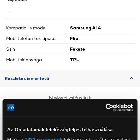
, ,
Kompatibilis modell
Samsung A14
Mobiltelefon tok típusa
Flip
Szín
Fekete
Mobiltok anyaga
TPU
Részletes ismertető
Neked ajánljuk
Az Ön adatainak felelősségteljes felhasználása
Mi és a
1022 partnerünk
feldolgozzuk az Ön személyes