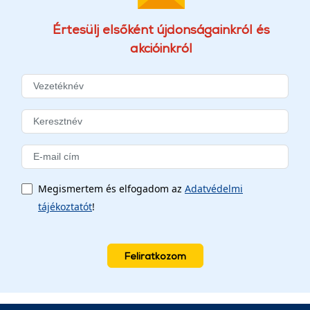
Értesülj elsőként újdonságainkról és
akcióinkról
Megismertem és elfogadom az
Adatvédelmi
tájékoztatót
!
Feliratkozom