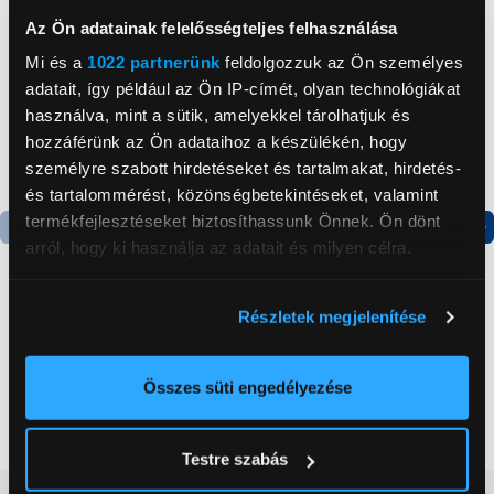
Az Ön adatainak felelősségteljes felhasználása
Mi és a
1022 partnerünk
feldolgozzuk az Ön személyes
adatait, így például az Ön IP-címét, olyan technológiákat
használva, mint a sütik, amelyekkel tárolhatjuk és
hozzáférünk az Ön adataihoz a készülékén, hogy
személyre szabott hirdetéseket és tartalmakat, hirdetés-
és tartalommérést, közönségbetekintéseket, valamint
termékfejlesztéseket biztosíthassunk Önnek. Ön dönt
arról, hogy ki használja az adatait és milyen célra.
Termék adatlap
Termék adatlap
Ha engedélyezi, a következőt is meg szeretnénk tenni:
Részletek megjelenítése
Információgyűjtés az Ön földrajzi
Gorenje NRS8182KX Side
Gorenje N619EAXL4
by side hűtőszekrény
Alulfagyasztós
elhelyezkedéséről pár méteres pontossággal
kombinált hűtőszekrény
Az Ön készülékén beazonosítása annak konkrét
Összes süti engedélyezése
199 999 Ft
179 999 Ft
tulajdonságainak (ujjlenyomat) aktív ellenőrzésével
Tudjon meg többet személyes adatainak feldolgozási
Testre szabás
módjairól és adja meg preferenciáit a
Részletek
pontban
. Bármikor módosíthatja vagy visszavonhatja a