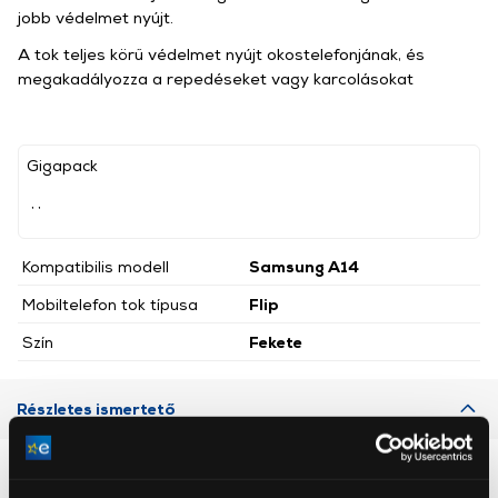
jobb védelmet nyújt.
A tok teljes körű védelmet nyújt okostelefonjának, és
megakadályozza a repedéseket vagy karcolásokat
Gigapack
, ,
Kompatibilis modell
Samsung A14
Mobiltelefon tok típusa
Flip
Szín
Fekete
Részletes ismertető
Neked ajánljuk