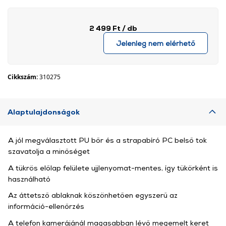
2 499 Ft
/ db
Jelenleg nem elérhető
Cikkszám:
310275
Alaptulajdonságok
A jól megválasztott PU bőr és a strapabíró PC belső tok
szavatolja a minőséget
A tükrös előlap felülete ujjlenyomat-mentes, így tükörként is
használható
Az áttetsző ablaknak köszönhetően egyszerű az
információ-ellenőrzés
A telefon kamerájánál magasabban lévő megemelt keret