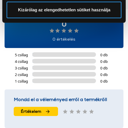
Vásárlói vélemények
(0)
Sütinyilatkozathoz való hozzájárulását.
Kizárólag az elengedhetetlen sütiket használja
Az Eunonics.hu webáruházunk ún. süti vagy cookie file-
0
okat használ, melyeket az Ön gépén tárol a rendszer. A
cookie-k személyazonosítására nem alkalmasak,
0 értékelés
szolgáltatásaink biztosításához szükségesek. Az oldal
használatával Ön elfogadja a cookie-k használatát.
5 csillag
0 db
További információk:
ÁSZF
és
Adatvédelem
4 csillag
0 db
3 csillag
0 db
2 csillag
0 db
1 csillag
0 db
Mondd el a véleményed erről a termékről!
Értékelem