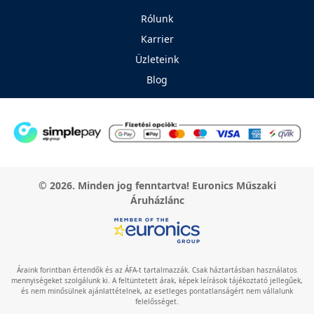
Rólunk
Karrier
Üzleteink
Blog
© 2026. Minden jog fenntartva! Euronics Műszaki
Áruházlánc
Áraink forintban értendők és az ÁFA-t tartalmazzák. Csak háztartásban használatos
mennyiségeket szolgálunk ki. A feltüntetett árak, képek leírások tájékoztató jellegűek,
és nem minősülnek ajánlattételnek, az esetleges pontatlanságért nem vállalunk
felelősséget.