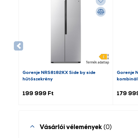
Termék adatlap
Gorenje NRS8182KX Side by side
Gorenje 
hűtőszekrény
kombinál
199 999 Ft
179 99
Vásárlói vélemények
(0)