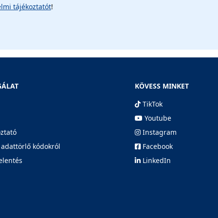
lmi tájékoztatót
!
GÁLAT
KÖVESS MINKET
TikTok
Youtube
oztató
Instagram
 adattörlő kódokról
Facebook
elentés
LinkedIn