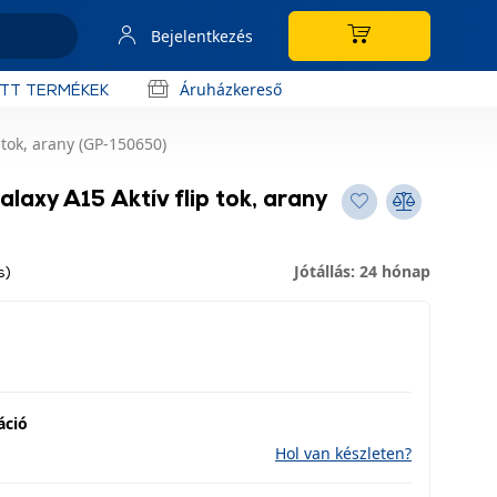
Bejelentkezés
Áruházkereső
OTT TERMÉKEK
tok, arany (GP-150650)
axy A15 Aktív flip tok, arany
Jótállás: 24 hónap
s)
áció
Hol van készleten?