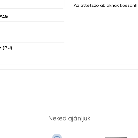
Az áttetsző ablaknak köszönh
A15
n (PU)
Neked ajánljuk