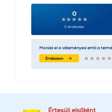
0
0 értékelés
Mondd el a véleményed erről a termé
Értékelem
Értesülj elsőként