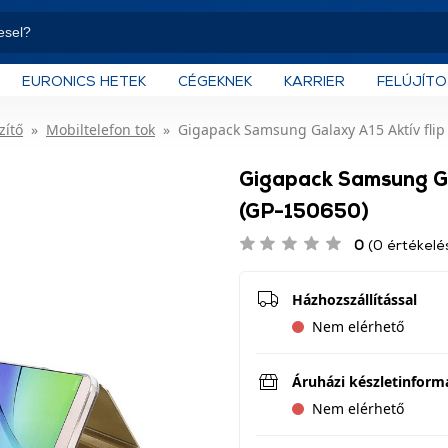
EURONICS HETEK
CÉGEKNEK
KARRIER
FELÚJÍT
zítő
Mobiltelefon tok
Gigapack Samsung Galaxy A15 Aktív flip 
Gigapack Samsung Gal
(GP-150650)
0
(0 értékelé
Házhozszállítással
Nem elérhető
Áruházi készletinform
Nem elérhető