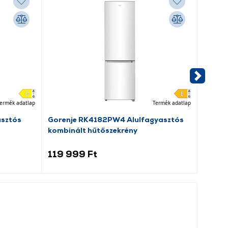
ermék adatlap
Termék adatlap
asztós
Gorenje RK4182PW4 Alulfagyasztós
Dreame
kombinált hűtőszekrény
porsz
119 999 Ft
69 9