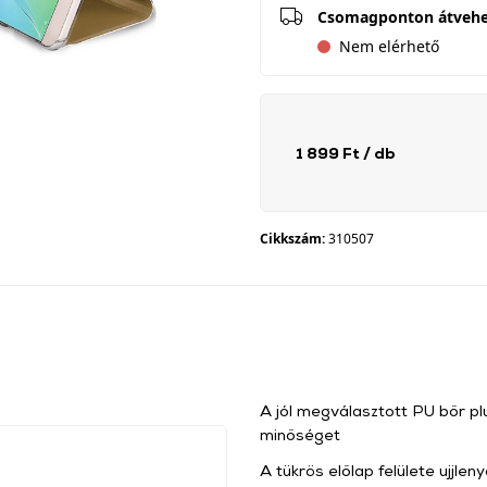
Csomagponton átveh
Nem elérhető
1 899 Ft
/ db
Cikkszám:
310507
A jól megválasztott PU bőr pl
minőséget
A tükrös előlap felülete ujjle