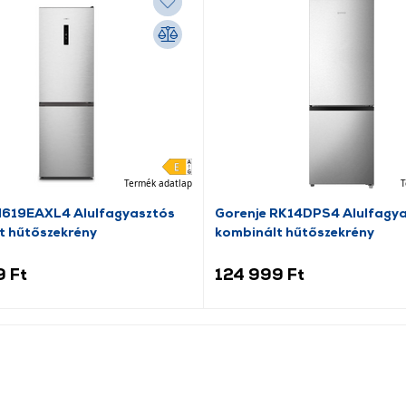
Termék adatlap
T
N619EAXL4 Alulfagyasztós
Gorenje RK14DPS4 Alulfagy
t hűtőszekrény
kombinált hűtőszekrény
9 Ft
124 999 Ft