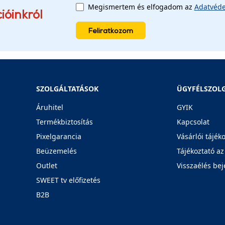
Megismertem és elfogadom az
Adatvéde
ióinkról
Feliratkozom
SZOLGÁLTATÁSOK
ÜGYFÉLSZOL
Áruhitel
GYIK
Termékbiztosítás
Kapcsolat
Pixelgarancia
Vásárlói tájék
Beüzemelés
Tájékoztató az
Outlet
Visszaélés bej
SWEET tv előfizetés
B2B