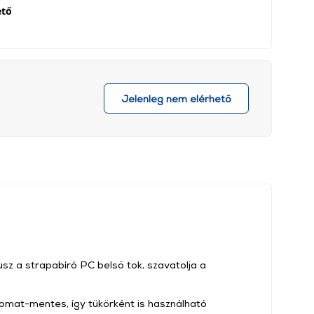
ető
Jelenleg nem elérhető
usz a strapabíró PC belső tok, szavatolja a
nyomat-mentes, így tükörként is használható