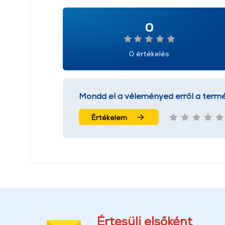
0
0 értékelés
Mondd el a véleményed erről a termé
Értékelem
Értesülj elsőként