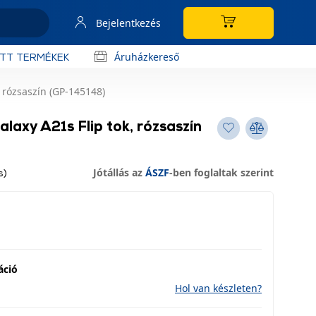
Bejelentkezés
Áruházkereső
OTT TERMÉKEK
 rózsaszín (GP-145148)
axy A21s Flip tok, rózsaszín
Jótállás az
ÁSZF
-ben foglaltak szerint
s)
áció
Hol van készleten?