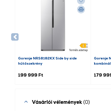
Termék adatlap
Gorenje NRS8182KX Side by side
Gorenje 
hűtőszekrény
kombinál
199 999 Ft
179 99
Vásárlói vélemények
(0)