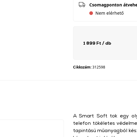
Csomagponton átveh
Nem elérhető
1 899 Ft
/ db
Cikkszám:
312598
A Smart Soft tok egy ol
telefon tökéletes védelme
tapintású műanyagból kés