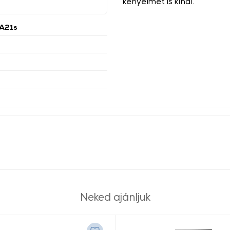
kényelmet is kínál.
A21s
Neked ajánljuk