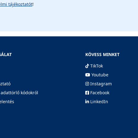
lmi tájékoztatót
!
GÁLAT
KÖVESS MINKET
TikTok
Youtube
oztató
Instagram
 adattörlő kódokról
Facebook
elentés
LinkedIn