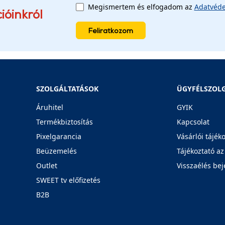
Megismertem és elfogadom az
Adatvéde
ióinkról
Feliratkozom
SZOLGÁLTATÁSOK
ÜGYFÉLSZOL
Áruhitel
GYIK
Termékbiztosítás
Kapcsolat
Pixelgarancia
Vásárlói tájék
Beüzemelés
Tájékoztató az
Outlet
Visszaélés bej
SWEET tv előfizetés
B2B