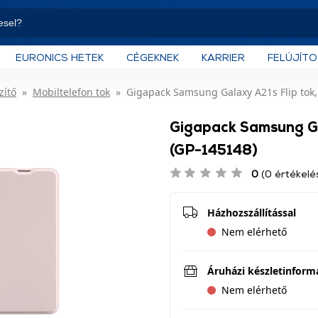
EURONICS HETEK
CÉGEKNEK
KARRIER
FELÚJÍT
zítő
Mobiltelefon tok
Gigapack Samsung Galaxy A21s Flip tok,
Gigapack Samsung Gal
(GP-145148)
0
(0 értékelé
Házhozszállítással
Nem elérhető
Áruházi készletinform
Nem elérhető