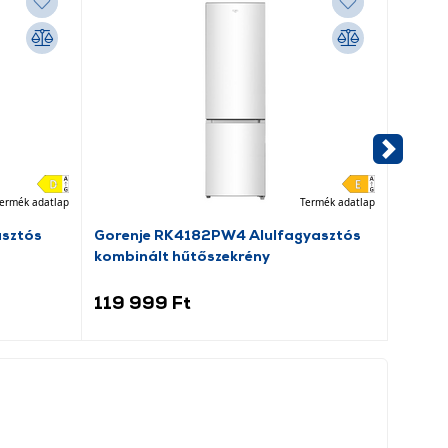
ermék adatlap
Termék adatlap
asztós
Gorenje RK4182PW4 Alulfagyasztós
Dreame
kombinált hűtőszekrény
porsz
119 999 Ft
69 9