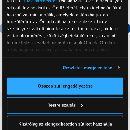
Mi és a
1022 partnerünk
feldolgozzuk az Ön személyes
adatait, így például az Ön IP-címét, olyan technológiákat
használva, mint a sütik, amelyekkel tárolhatjuk és
hozzáférünk az Ön adataihoz a készülékén, hogy
személyre szabott hirdetéseket és tartalmakat, hirdetés-
és tartalommérést, közönségbetekintéseket, valamint
Termék adatlap
Termék adatlap
termékfejlesztéseket biztosíthassunk Önnek. Ön dönt
arról, hogy ki használja az adatait és milyen célra.
Gorenje NRS8182KX Side
Gorenje N619EAXL4
by side hűtőszekrény
Alulfagyasztós
Ha engedélyezi, a következőt is meg szeretnénk tenni:
Részletek megjelenítése
kombinált hűtőszekrény
Információgyűjtés az Ön földrajzi
199 999 Ft
179 999 Ft
elhelyezkedéséről pár méteres pontossággal
Az Ön készülékén beazonosítása annak konkrét
Összes süti engedélyezése
tulajdonságainak (ujjlenyomat) aktív ellenőrzésével
Vásárlói vélemények
(0)
Tudjon meg többet személyes adatainak feldolgozási
Testre szabás
módjairól és adja meg preferenciáit a
Részletek
pontban
. Bármikor módosíthatja vagy visszavonhatja a
0
Sütinyilatkozathoz való hozzájárulását.
Kizárólag az elengedhetetlen sütiket használja