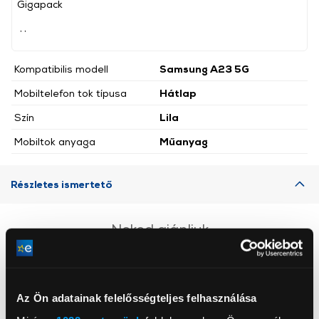
Gigapack
, ,
Kompatibilis modell
Samsung A23 5G
Mobiltelefon tok típusa
Hátlap
Szín
Lila
Mobiltok anyaga
Műanyag
Részletes ismertető
Neked ajánljuk
Az Ön adatainak felelősségteljes felhasználása