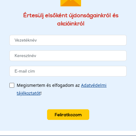
Értesülj elsőként újdonságainkról és
akcióinkról
Megismertem és elfogadom az
Adatvédelmi
tájékoztatót
!
Feliratkozom