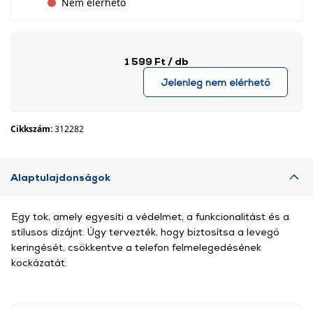
Nem elérhető
1 599 Ft
/ db
Jelenleg nem elérhető
Cikkszám:
312282
Alaptulajdonságok
Egy tok, amely egyesíti a védelmet, a funkcionalitást és a
stílusos dizájnt. Úgy tervezték, hogy biztosítsa a levegő
keringését, csökkentve a telefon felmelegedésének
kockázatát.