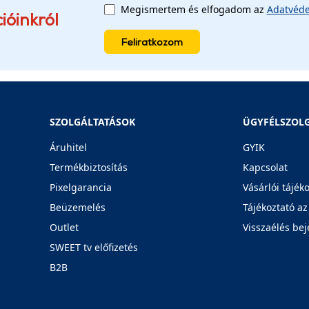
Megismertem és elfogadom az
Adatvéde
ióinkról
Feliratkozom
SZOLGÁLTATÁSOK
ÜGYFÉLSZOL
Áruhitel
GYIK
Termékbiztosítás
Kapcsolat
Pixelgarancia
Vásárlói tájék
Beüzemelés
Tájékoztató az
Outlet
Visszaélés bej
SWEET tv előfizetés
B2B