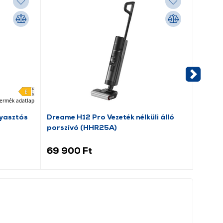
ermék adatlap
yasztós
Dreame H12 Pro Vezeték nélküli álló
Candy
porszívó (HHR25A)
hűtős
69 900 Ft
59 9