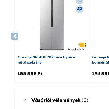
Termék adatlap
Gorenje NRS8182KX Side by side
Gorenje 
hűtőszekrény
kombinál
199 999 Ft
124 99
Vásárlói vélemények
(0)