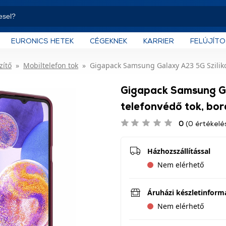
EURONICS HETEK
CÉGEKNEK
KARRIER
FELÚJÍT
zítő
Mobiltelefon tok
Gigapack Samsung Galaxy A23 5G Sziliko
Gigapack Samsung Ga
telefonvédő tok, bo
0
(0 értékelé
Házhozszállítással
Nem elérhető
Áruházi készletinform
Nem elérhető