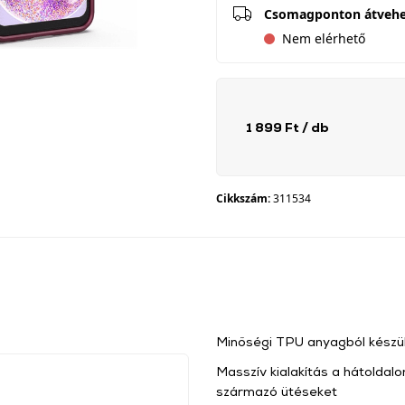
Csomagponton átveh
Nem elérhető
1 899 Ft
/ db
Cikkszám:
311534
Minőségi TPU anyagból készül
Masszív kialakítás a hátoldalo
származó ütéseket