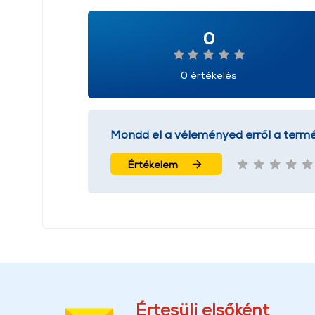
0
0 értékelés
Mondd el a véleményed erről a termé
Értékelem
Értesülj elsőként