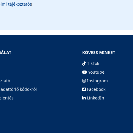
lmi tájékoztatót
!
GÁLAT
KÖVESS MINKET
TikTok
Youtube
oztató
Instagram
 adattörlő kódokról
Facebook
elentés
LinkedIn