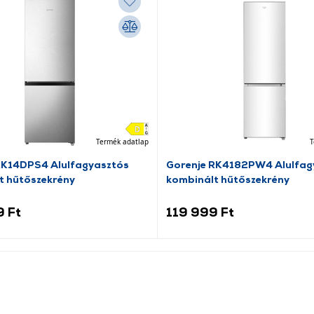
Termék adatlap
T
RK14DPS4 Alulfagyasztós
Gorenje RK4182PW4 Alulfag
t hűtőszekrény
kombinált hűtőszekrény
9 Ft
119 999 Ft