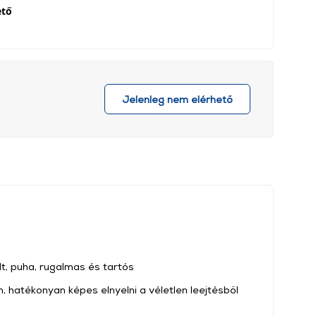
ető
Jelenleg nem elérhető
t, puha, rugalmas és tartós
n, hatékonyan képes elnyelni a véletlen leejtésből