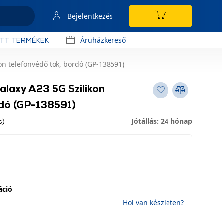
Bejelentkezés
Áruházkereső
OTT TERMÉKEK
n telefonvédő tok, bordó (GP-138591)
laxy A23 5G Szilikon
rdó (GP-138591)
Jótállás: 24 hónap
s)
áció
Hol van készleten?