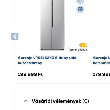
Termék adatlap
Gorenje NRS8182KX Side by side
Gorenje 
hűtőszekrény
kombinál
199 999 Ft
179 99
Vásárlói vélemények
(0)