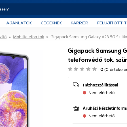
AJÁNLATOK
CÉGEKNEK
KARRIER
FELÚJÍTOTT 
zítő
Mobiltelefon tok
Gigapack Samsung Galaxy A23 5G Sziliko
Gigapack Samsung Ga
telefonvédő tok, szü
0
(0 értékelé
Házhozszállítással
Nem elérhető
Áruházi készletinform
Nem elérhető