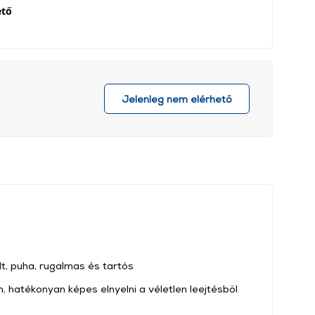
ető
Jelenleg nem elérhető
t, puha, rugalmas és tartós
n, hatékonyan képes elnyelni a véletlen leejtésből