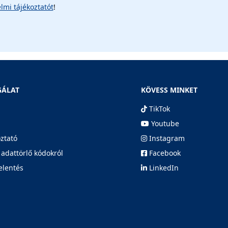
lmi tájékoztatót
!
GÁLAT
KÖVESS MINKET
TikTok
Youtube
oztató
Instagram
 adattörlő kódokról
Facebook
elentés
LinkedIn