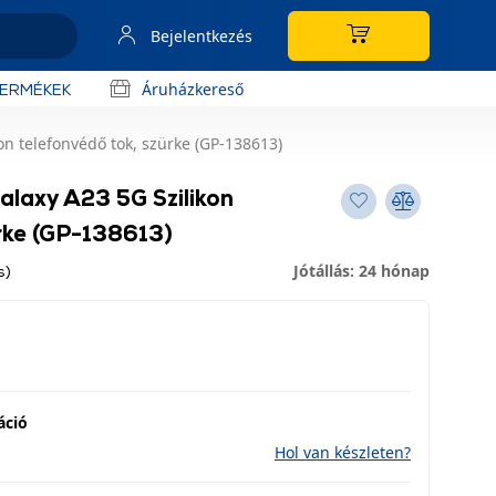
Bejelentkezés
Áruházkereső
TERMÉKEK
n telefonvédő tok, szürke (GP-138613)
laxy A23 5G Szilikon
rke (GP-138613)
Jótállás: 24 hónap
s)
áció
Hol van készleten?