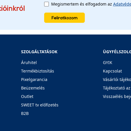
Megismertem és elfogadom az
Adatvéde
ióinkról
Feliratkozom
SZOLGÁLTATÁSOK
ÜGYFÉLSZOL
Áruhitel
GYIK
Termékbiztosítás
Kapcsolat
Pixelgarancia
Vásárlói tájék
Beüzemelés
Tájékoztató az
Outlet
Visszaélés bej
SWEET tv előfizetés
B2B