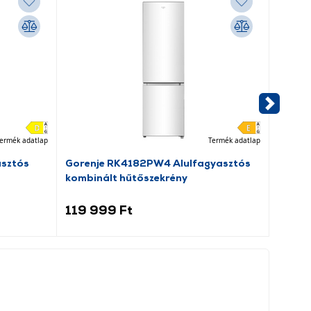
ermék adatlap
Termék adatlap
asztós
Gorenje RK4182PW4 Alulfagyasztós
Beko 
kombinált hűtőszekrény
elöltö
119 999 Ft
109 