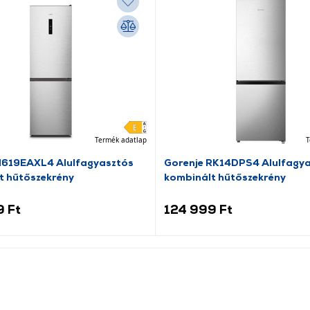
Termék adatlap
T
N619EAXL4 Alulfagyasztós
Gorenje RK14DPS4 Alulfagy
t hűtőszekrény
kombinált hűtőszekrény
9 Ft
124 999 Ft