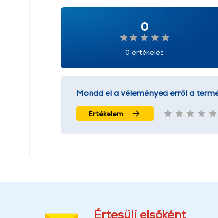
0
0 értékelés
Mondd el a véleményed erről a termé
Értékelem
Értesülj elsőként