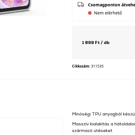
Csomagponton átveh
Nem elérhető
1 899 Ft
/ db
Cikkszám:
311535
Minőségi TPU anyagból készül
Masszív kialakítás a hátoldalo
származó ütéseket