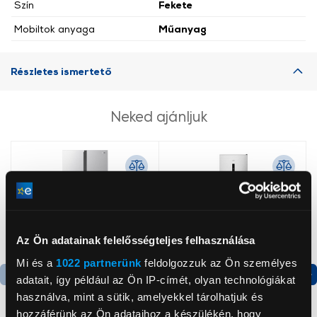
Szín
Fekete
Mobiltok anyaga
Műanyag
Részletes ismertető
Neked ajánljuk
Az Ön adatainak felelősségteljes felhasználása
Mi és a
1022 partnerünk
feldolgozzuk az Ön személyes
adatait, így például az Ön IP-címét, olyan technológiákat
Termék adatlap
Termék adatlap
használva, mint a sütik, amelyekkel tárolhatjuk és
hozzáférünk az Ön adataihoz a készülékén, hogy