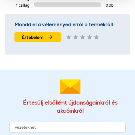
szolgáltatásaink biztosításához szükségesek. Az oldal
1 csillag
0 db
használatával Ön elfogadja a cookie-k használatát.
További információk:
ÁSZF
és
Adatvédelem
Mondd el a véleményed erről a termékről!
Értékelem
Értesülj elsőként újdonságainkról és
akcióinkról