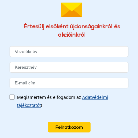
Értesülj elsőként újdonságainkról és
akcióinkról
Megismertem és elfogadom az
Adatvédelmi
tájékoztatót
!
Feliratkozom