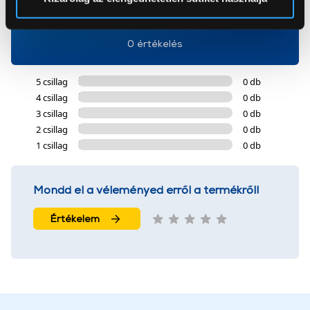
0
Az Eunonics.hu webáruházunk ún. süti vagy cookie file-
okat használ, melyeket az Ön gépén tárol a rendszer. A
0 értékelés
cookie-k személyazonosítására nem alkalmasak,
szolgáltatásaink biztosításához szükségesek. Az oldal
5 csillag
0 db
használatával Ön elfogadja a cookie-k használatát.
4 csillag
0 db
További információk:
ÁSZF
és
Adatvédelem
3 csillag
0 db
2 csillag
0 db
1 csillag
0 db
Mondd el a véleményed erről a termékről!
Értékelem