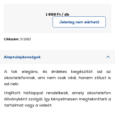
1 899 Ft
/ db
Jelenleg nem elérhető
Cikkszám:
312683
Alaptulajdonságok
A tok elegáns, és érdekes kiegészítőt ad az
okostelefonnak, ami nem csak védi, hanem stílust is
ad neki.
Hajlított hátlappal rendelkezik, amely okostelefon
állványként szolgál, így kényelmesen megtekintheti a
tartalmat vagy a videót.