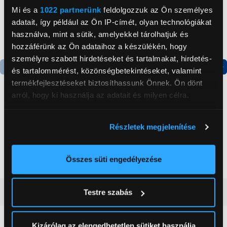
Mi és a
1022 partnerünk
feldolgozzuk az Ön személyes
adatait, így például az Ön IP-címét, olyan technológiákat
használva, mint a sütik, amelyekkel tárolhatjuk és
hozzáférünk az Ön adataihoz a készülékén, hogy
személyre szabott hirdetéseket és tartalmakat, hirdetés-
és tartalommérést, közönségbetekintéseket, valamint
Termék adatlap
Termék adatlap
termékfejlesztéseket biztosíthassunk Önnek. Ön dönt
arról, hogy ki használja az adatait és milyen célra.
Gorenje NRS8182KX Side
Gorenje N619EAXL4
Ha engedélyezi, a következőt is meg szeretnénk tenni:
by side hűtőszekrény
Alulfagyasztós
Részletek megjelenítése
Információgyűjtés az Ön földrajzi
kombinált hűtőszekrény
elhelyezkedéséről pár méteres pontossággal
199 999 Ft
179 999 Ft
Az Ön készülékén beazonosítása annak konkrét
Összes süti engedélyezése
tulajdonságainak (ujjlenyomat) aktív ellenőrzésével
Tudjon meg többet személyes adatainak feldolgozási
Vásárlói vélemények
(0)
Testre szabás
módjairól és adja meg preferenciáit a
Részletek
pontban
. Bármikor módosíthatja vagy visszavonhatja a
Sütinyilatkozathoz való hozzájárulását.
Kizárólag az elengedhetetlen sütiket használja