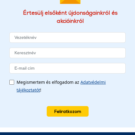
Értesülj elsőként újdonságainkról és
akcióinkról
Megismertem és elfogadom az
Adatvédelmi
tájékoztatót
!
Feliratkozom