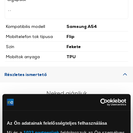
, ,
Kompatibilis modell
Samsung A54
Mobiltelefon tok típusa
Flip
Szín
Fekete
Mobiltok anyaga
TPU
Részletes ismertető
Neked ajánljuk
Az Ön adatainak felelősségteljes felhasználása
Mi és a
1022 partnerünk
feldolgozzuk az Ön személyes