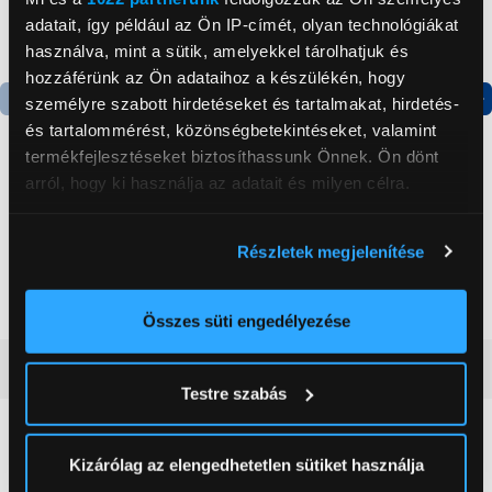
adatait, így például az Ön IP-címét, olyan technológiákat
használva, mint a sütik, amelyekkel tárolhatjuk és
hozzáférünk az Ön adataihoz a készülékén, hogy
személyre szabott hirdetéseket és tartalmakat, hirdetés-
Termék adatlap
Termék adatlap
és tartalommérést, közönségbetekintéseket, valamint
termékfejlesztéseket biztosíthassunk Önnek. Ön dönt
arról, hogy ki használja az adatait és milyen célra.
Gorenje NRS8182KX Side
Gorenje N619EAXL4
by side hűtőszekrény
Alulfagyasztós
Ha engedélyezi, a következőt is meg szeretnénk tenni:
kombinált hűtőszekrény
Részletek megjelenítése
Információgyűjtés az Ön földrajzi
199 999 Ft
179 999 Ft
elhelyezkedéséről pár méteres pontossággal
Az Ön készülékén beazonosítása annak konkrét
Összes süti engedélyezése
tulajdonságainak (ujjlenyomat) aktív ellenőrzésével
Vásárlói vélemények
(0)
Tudjon meg többet személyes adatainak feldolgozási
Testre szabás
módjairól és adja meg preferenciáit a
Részletek
pontban
. Bármikor módosíthatja vagy visszavonhatja a
0
Sütinyilatkozathoz való hozzájárulását.
Kizárólag az elengedhetetlen sütiket használja