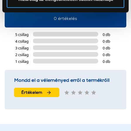
0
Az Eunonics.hu webáruházunk ún. süti vagy cookie file-
okat használ, melyeket az Ön gépén tárol a rendszer. A
0 értékelés
cookie-k személyazonosítására nem alkalmasak,
szolgáltatásaink biztosításához szükségesek. Az oldal
5 csillag
0 db
használatával Ön elfogadja a cookie-k használatát.
4 csillag
0 db
További információk:
ÁSZF
és
Adatvédelem
3 csillag
0 db
2 csillag
0 db
1 csillag
0 db
Mondd el a véleményed erről a termékről!
Értékelem