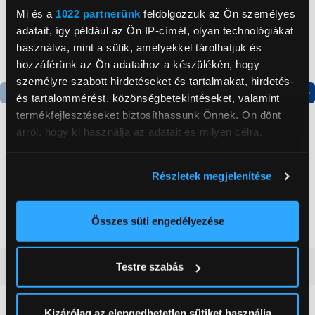
Mi és a
1022 partnerünk
feldolgozzuk az Ön személyes
adatait, így például az Ön IP-címét, olyan technológiákat
használva, mint a sütik, amelyekkel tárolhatjuk és
hozzáférünk az Ön adataihoz a készülékén, hogy
személyre szabott hirdetéseket és tartalmakat, hirdetés-
és tartalommérést, közönségbetekintéseket, valamint
Termék adatlap
Termék adatlap
termékfejlesztéseket biztosíthassunk Önnek. Ön dönt
arról, hogy ki használja az adatait és milyen célra.
Gorenje NRS8182KX Side
Gorenje RK4182PW4
Ha engedélyezi, a következőt is meg szeretnénk tenni:
by side hűtőszekrény
Alulfagyasztós
Részletek megjelenítése
Információgyűjtés az Ön földrajzi
kombinált hűtőszekrény
elhelyezkedéséről pár méteres pontossággal
199 999 Ft
119 999 Ft
Az Ön készülékén beazonosítása annak konkrét
Összes süti engedélyezése
tulajdonságainak (ujjlenyomat) aktív ellenőrzésével
Tudjon meg többet személyes adatainak feldolgozási
Vásárlói vélemények
(0)
Testre szabás
módjairól és adja meg preferenciáit a
Részletek
pontban
. Bármikor módosíthatja vagy visszavonhatja a
Sütinyilatkozathoz való hozzájárulását.
Kizárólag az elengedhetetlen sütiket használja