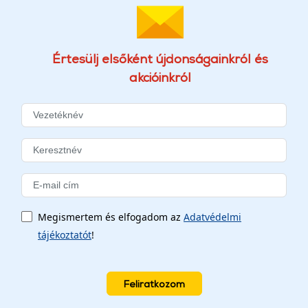
Értesülj elsőként újdonságainkról és
akcióinkról
Megismertem és elfogadom az
Adatvédelmi
tájékoztatót
!
Feliratkozom