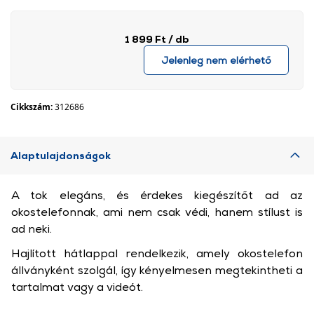
1 899 Ft
/ db
Jelenleg nem elérhető
Cikkszám:
312686
Alaptulajdonságok
A tok elegáns, és érdekes kiegészítőt ad az
okostelefonnak, ami nem csak védi, hanem stílust is
ad neki.
Hajlított hátlappal rendelkezik, amely okostelefon
állványként szolgál, így kényelmesen megtekintheti a
tartalmat vagy a videót.