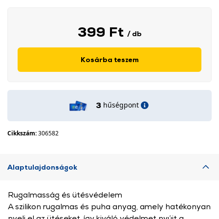
399 Ft
/ db
Kosárba teszem
hűségpont
3
Cikkszám:
306582
Alaptulajdonságok
Rugalmasság és ütésvédelem
A szilikon rugalmas és puha anyag, amely hatékonyan
nyeli el az ütéseket, így kiváló védelmet nyújt a