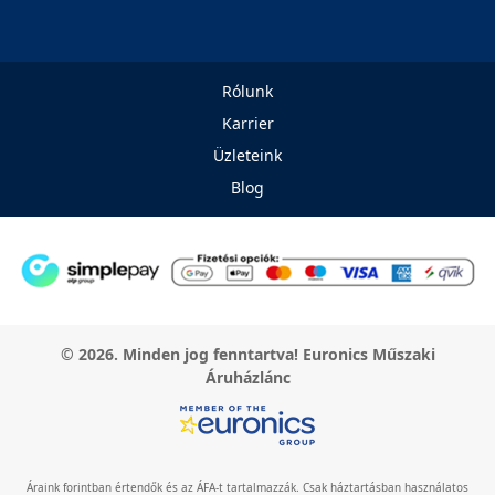
Rólunk
Karrier
Üzleteink
Blog
© 2026. Minden jog fenntartva! Euronics Műszaki
Áruházlánc
Áraink forintban értendők és az ÁFA-t tartalmazzák. Csak háztartásban használatos