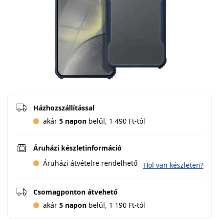
Házhozszállítással
akár
5 napon
belül, 1 490 Ft-tól
Áruházi készletinformáció
Áruházi átvételre rendelhető
Hol van készleten?
Csomagponton átvehető
akár
5 napon
belül, 1 190 Ft-tól