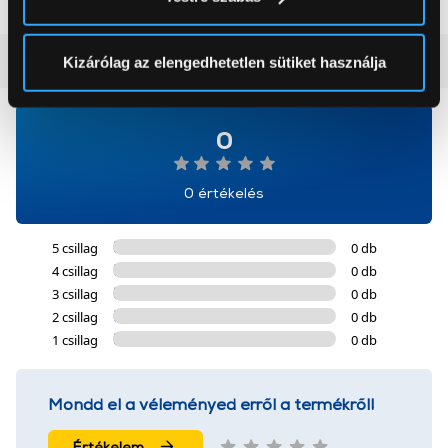
módjairól és adja meg preferenciáit a
Részletek
pontban
. Bármikor módosíthatja vagy visszavonhatja a
Sütinyilatkozathoz való hozzájárulását.
Vásárlói vélemények
(0)
Kizárólag az elengedhetetlen sütiket használja
Az Eunonics.hu webáruházunk ún. süti vagy cookie file-
okat használ, melyeket az Ön gépén tárol a rendszer. A
0
cookie-k személyazonosítására nem alkalmasak,
szolgáltatásaink biztosításához szükségesek. Az oldal
0 értékelés
használatával Ön elfogadja a cookie-k használatát.
További információk:
ÁSZF
és
Adatvédelem
5 csillag
0 db
4 csillag
0 db
3 csillag
0 db
2 csillag
0 db
1 csillag
0 db
Mondd el a véleményed erről a termékről!
Értékelem