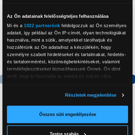
Neked ajánljuk
Az Ön adatainak felelősségteljes felhasználása
Mi és a
1022 partnerünk
feldolgozzuk az Ön személyes
adatait, így például az Ön IP-címét, olyan technológiákat
használva, mint a sütik, amelyekkel tárolhatjuk és
hozzáférünk az Ön adataihoz a készülékén, hogy
személyre szabott hirdetéseket és tartalmakat, hirdetés-
és tartalommérést, közönségbetekintéseket, valamint
termékfejlesztéseket biztosíthassunk Önnek. Ön dönt
arról, hogy ki használja az adatait és milyen célra.
Termék adatlap
Termék adatlap
Ha engedélyezi, a következőt is meg szeretnénk tenni:
Részletek megjelenítése
Információgyűjtés az Ön földrajzi
elhelyezkedéséről pár méteres pontossággal
Xiaomi Redmi 15
Xiaomi Redmi 15C
Az Ön készülékén beazonosítása annak konkrét
Összes süti engedélyezése
8/256GB Okostelefon,
8/256GB Okostelefon,
tulajdonságainak (ujjlenyomat) aktív ellenőrzésével
éjfekete
fekete
64 990 Ft
52 990 Ft
Tudjon meg többet személyes adatainak feldolgozási
Testre szabás