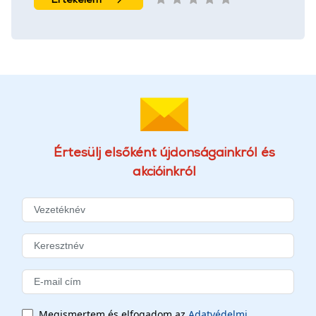
Értesülj elsőként újdonságainkról és
akcióinkról
Megismertem és elfogadom az
Adatvédelmi