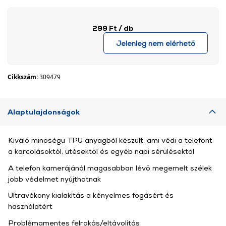
299 Ft
/ db
Jelenleg nem elérhető
Cikkszám:
309479
Alaptulajdonságok
Kiváló minőségű TPU anyagból készült, ami védi a telefont
a karcolásoktól, ütésektől és egyéb napi sérülésektől
A telefon kamerájánál magasabban lévő megemelt szélek
jobb védelmet nyújthatnak
Ultravékony kialakítás a kényelmes fogásért és
használatért
Problémamentes felrakás/eltávolítás