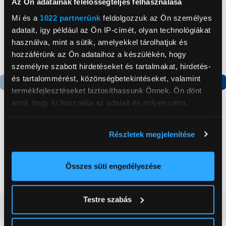
Az Ön adatainak felelősségteljes felhasználása
Mi és a
1022 partnerünk
feldolgozzuk az Ön személyes
adatait, így például az Ön IP-címét, olyan technológiákat
használva, mint a sütik, amelyekkel tárolhatjuk és
hozzáférünk az Ön adataihoz a készülékén, hogy
személyre szabott hirdetéseket és tartalmakat, hirdetés-
és tartalommérést, közönségbetekintéseket, valamint
termékfejlesztéseket biztosíthassunk Önnek. Ön dönt
Termék adatlap
arról, hogy ki használja az adatait és milyen célra.
Ha engedélyezi, a következőt is meg szeretnénk tenni:
Candy CHASD4385EWC
Samsung Galaxy A54 5G
Részletek megjelenítése
Információgyűjtés az Ön földrajzi
Egyajtós hűtőszekrény
Szíjas tok, fehér (EF-
XA546CWEGWW)
elhelyezkedéséről pár méteres pontossággal
59 999 Ft
10 999 Ft
Az Ön készülékén beazonosítása annak konkrét
Összes süti engedélyezése
tulajdonságainak (ujjlenyomat) aktív ellenőrzésével
Tudjon meg többet személyes adatainak feldolgozási
Testre szabás
módjairól és adja meg preferenciáit a
Részletek
Vásárlói vélemények
(0)
pontban
. Bármikor módosíthatja vagy visszavonhatja a