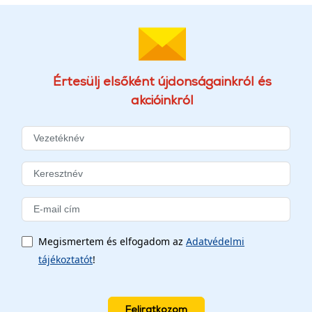
Értesülj elsőként újdonságainkról és
akcióinkról
Megismertem és elfogadom az
Adatvédelmi
tájékoztatót
!
Feliratkozom