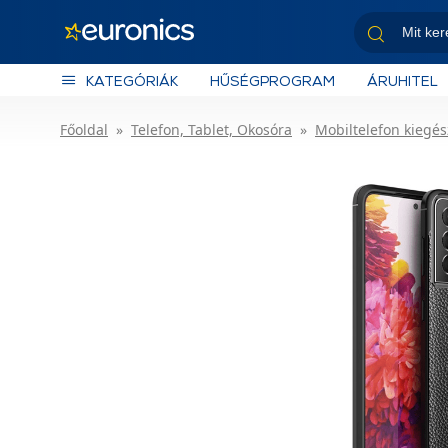
KATEGÓRIÁK
HŰSÉGPROGRAM
ÁRUHITEL
Főoldal
Telefon, Tablet, Okosóra
Mobiltelefon kiegés