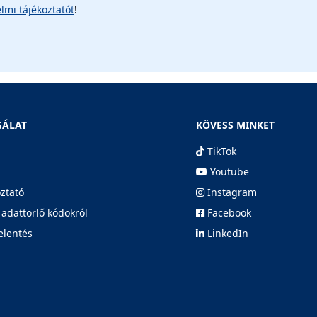
lmi tájékoztatót
!
GÁLAT
KÖVESS MINKET
TikTok
Youtube
oztató
Instagram
 adattörlő kódokról
Facebook
elentés
LinkedIn