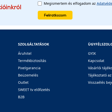
Megismertem és elfogadom az
Adatvéde
ióinkról
Feliratkozom
SZOLGÁLTATÁSOK
ÜGYFÉLSZOL
Áruhitel
GYIK
Termékbiztosítás
Kapcsolat
Pixelgarancia
Vásárlói tájék
Beüzemelés
Tájékoztató az
Outlet
Visszaélés bej
SWEET tv előfizetés
B2B