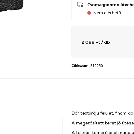
Csomagponton átveh
Nem elérhető
2 099 Ft
/ db
Cikkszám:
312250
Bőr textúrájú felület, finom 
A megerősített keret jó ütése
A telefon kamerájánál magasa