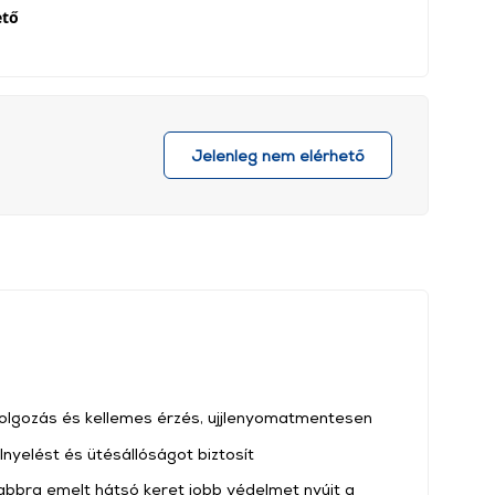
ető
Jelenleg nem elérhető
kidolgozás és kellemes érzés, ujjlenyomatmentesen
lnyelést és ütésállóságot biztosít
bbra emelt hátsó keret jobb védelmet nyújt a