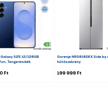
Termék adatlap
T
Galaxy S25 12/128GB
Gorenje NRS8182KX Side by 
fon, Tengerészkék
hűtőszekrény
0 Ft
199 999 Ft