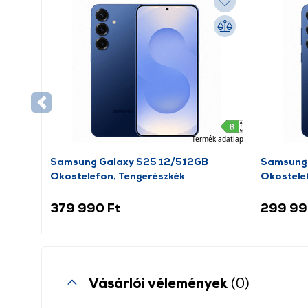
Termék adatlap
Samsung Galaxy S25 12/512GB
Samsung 
Okostelefon, Tengerészkék
Okostele
379 990 Ft
299 99
Vásárlói vélemények
(0)