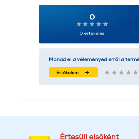
0
0 értékelés
Mondd el a véleményed erről a termé
Értékelem
Értesülj elsőként