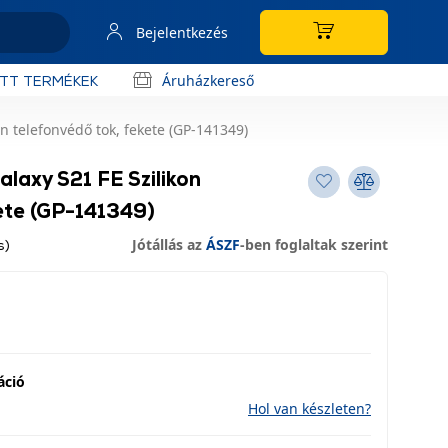
Bejelentkezés
Áruházkereső
OTT TERMÉKEK
 telefonvédő tok, fekete (GP-141349)
laxy S21 FE Szilikon
ete (GP-141349)
Jótállás az
ÁSZF
-ben foglaltak szerint
s)
áció
Hol van készleten?