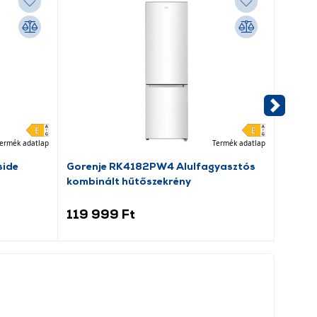
ermék adatlap
Termék adatlap
side
Gorenje RK4182PW4 Alulfagyasztós
Candy
kombinált hűtőszekrény
hűtős
119 999 Ft
59 9