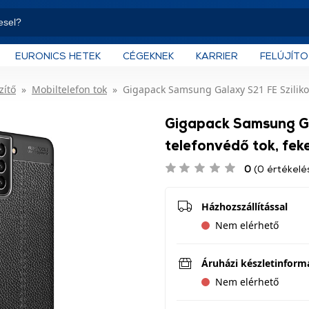
EURONICS HETEK
CÉGEKNEK
KARRIER
FELÚJÍT
zítő
Mobiltelefon tok
Gigapack Samsung Galaxy S21 FE Szilikon
Gigapack Samsung Ga
telefonvédő tok, fek
0
(0 értékelé
Házhozszállítással
Nem elérhető
Áruházi készletinform
Nem elérhető