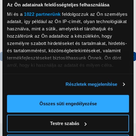
Az Ön adatainak felelősségteljes felhasználása
Mi és a
1022 partnerünk
feldolgozzuk az Ön személyes
adatait, így például az Ön IP-címét, olyan technológiákat
használva, mint a sütik, amelyekkel tárolhatjuk és
hozzáférünk az Ön adataihoz a készülékén, hogy
személyre szabott hirdetéseket és tartalmakat, hirdetés-
és tartalommérést, közönségbetekintéseket, valamint
termékfejlesztéseket biztosíthassunk Önnek. Ön dönt
Termék adatlap
Termék adatlap
arról, hogy ki használja az adatait és milyen célra.
Ha engedélyezi, a következőt is meg szeretnénk tenni:
Részletek megjelenítése
Gorenje NRS8182KX Side
Gorenje N619EAXL4
Információgyűjtés az Ön földrajzi
by side hűtőszekrény
Alulfagyasztós
elhelyezkedéséről pár méteres pontossággal
kombinált hűtőszekrény
Az Ön készülékén beazonosítása annak konkrét
Összes süti engedélyezése
199 999 Ft
179 999 Ft
tulajdonságainak (ujjlenyomat) aktív ellenőrzésével
Tudjon meg többet személyes adatainak feldolgozási
Testre szabás
módjairól és adja meg preferenciáit a
Részletek
Vásárlói vélemények
(0)
pontban
. Bármikor módosíthatja vagy visszavonhatja a