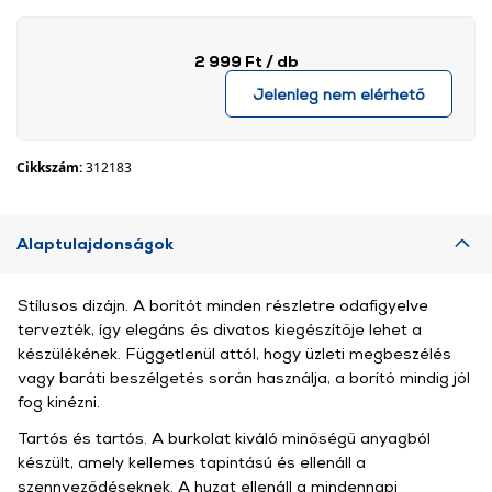
2 999 Ft
/ db
Jelenleg nem elérhető
Cikkszám:
312183
Alaptulajdonságok
Stílusos dizájn. A borítót minden részletre odafigyelve
tervezték, így elegáns és divatos kiegészítője lehet a
készülékének. Függetlenül attól, hogy üzleti megbeszélés
vagy baráti beszélgetés során használja, a borító mindig jól
fog kinézni.
Tartós és tartós. A burkolat kiváló minőségű anyagból
készült, amely kellemes tapintású és ellenáll a
szennyeződéseknek. A huzat ellenáll a mindennapi