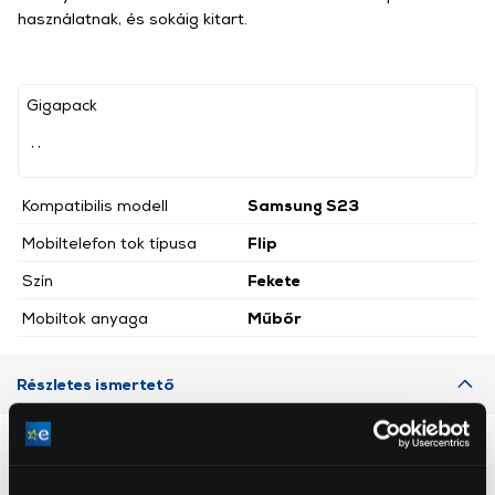
használatnak, és sokáig kitart.
Gigapack
, ,
Kompatibilis modell
Samsung S23
Mobiltelefon tok típusa
Flip
Szín
Fekete
Mobiltok anyaga
Műbőr
Részletes ismertető
Neked ajánljuk