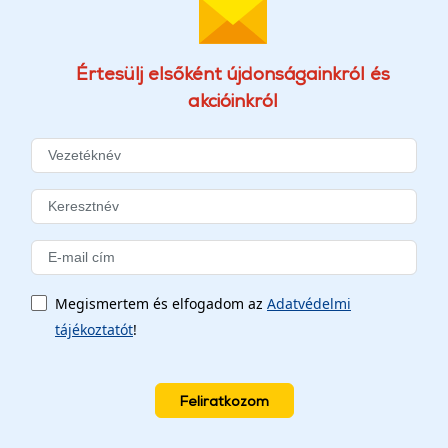
Értesülj elsőként újdonságainkról és
akcióinkról
Megismertem és elfogadom az
Adatvédelmi
tájékoztatót
!
Feliratkozom