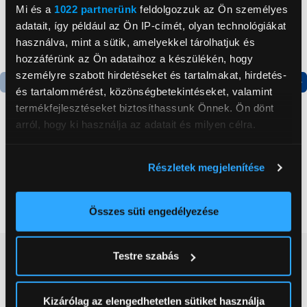
Mi és a
1022 partnerünk
feldolgozzuk az Ön személyes
adatait, így például az Ön IP-címét, olyan technológiákat
használva, mint a sütik, amelyekkel tárolhatjuk és
hozzáférünk az Ön adataihoz a készülékén, hogy
személyre szabott hirdetéseket és tartalmakat, hirdetés-
és tartalommérést, közönségbetekintéseket, valamint
Termék adatlap
Termék adatlap
termékfejlesztéseket biztosíthassunk Önnek. Ön dönt
arról, hogy ki használja az adatait és milyen célra.
Gorenje NRS8182KX Side
Gorenje N619EAXL4
Ha engedélyezi, a következőt is meg szeretnénk tenni:
by side hűtőszekrény
Alulfagyasztós
Részletek megjelenítése
Információgyűjtés az Ön földrajzi
kombinált hűtőszekrény
elhelyezkedéséről pár méteres pontossággal
199 999 Ft
179 999 Ft
Az Ön készülékén beazonosítása annak konkrét
Összes süti engedélyezése
tulajdonságainak (ujjlenyomat) aktív ellenőrzésével
Tudjon meg többet személyes adatainak feldolgozási
Vásárlói vélemények
(0)
Testre szabás
módjairól és adja meg preferenciáit a
Részletek
pontban
. Bármikor módosíthatja vagy visszavonhatja a
Sütinyilatkozathoz való hozzájárulását.
Kizárólag az elengedhetetlen sütiket használja
0