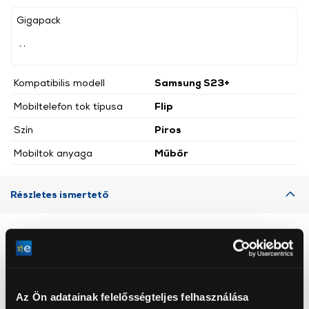
Gigapack
, ,
Kompatibilis modell
Samsung S23+
Mobiltelefon tok típusa
Flip
Szín
Piros
Mobiltok anyaga
Műbőr
Részletes ismertető
Neked ajánljuk
Az Ön adatainak felelősségteljes felhasználása