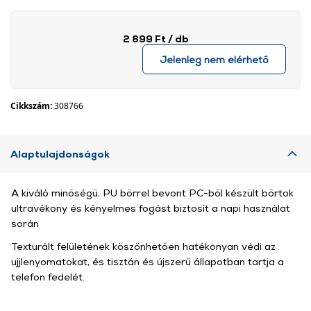
2 899 Ft
/ db
Jelenleg nem elérhető
Cikkszám:
308766
Alaptulajdonságok
A kiváló minőségű, PU bőrrel bevont PC-ből készült bőrtok
ultravékony és kényelmes fogást biztosít a napi használat
során
Texturált felületének köszönhetően hatékonyan védi az
ujjlenyomatokat, és tisztán és újszerű állapotban tartja a
telefon fedelét.