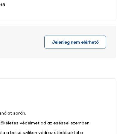
ető
Jelenleg nem elérhető
ználat során.
 tökéletes védelmet ad az eséssel szemben.
la a belső szilikon védi az ütődésektől a