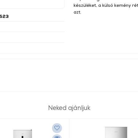
készüléket, a külső kemény ré
azt.
 S23
Neked ajánljuk