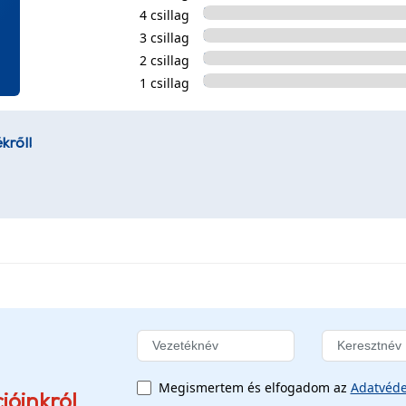
4 csillag
3 csillag
2 csillag
1 csillag
kről!
Megismertem és elfogadom az
Adatvéde
ióinkról