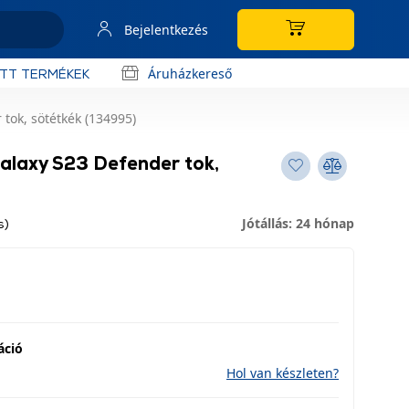
Bejelentkezés
Áruházkereső
OTT TERMÉKEK
ok, sötétkék (134995)
laxy S23 Defender tok,
Jótállás: 24 hónap
s)
áció
Hol van készleten?