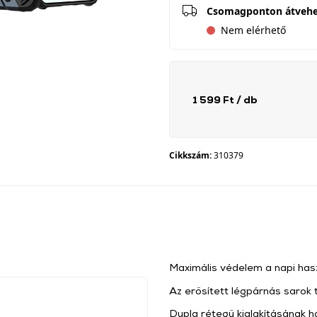
Csomagponton átveh
Nem elérhető
1 599 Ft
/ db
Cikkszám:
310379
Maximális védelem a napi has
Az erősített légpárnás sarok
Dupla rétegű kialakításának há