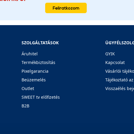
Feliratkozom
SZOLGÁLTATÁSOK
ÜGYFÉLSZOL
Áruhitel
GYIK
Termékbiztosítás
Kapcsolat
Pixelgarancia
Vásárlói tájék
Beüzemelés
Tájékoztató az
Outlet
Visszaélés bej
SWEET tv előfizetés
B2B