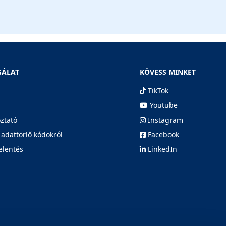
GÁLAT
KÖVESS MINKET
TikTok
Youtube
oztató
Instagram
 adattörlő kódokról
Facebook
elentés
LinkedIn