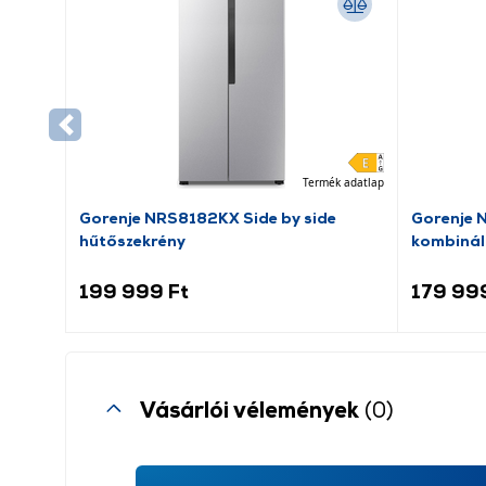
Termék adatlap
Gorenje NRS8182KX Side by side
Gorenje 
hűtőszekrény
kombinál
199 999 Ft
179 99
Vásárlói vélemények
(0)