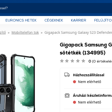
EURONICS HETEK
CÉGEKNEK
KARRIER
FELÚJÍT
zítő
Mobiltelefon tok
Gigapack Samsung Galaxy S23 Defender t
Gigapack Samsung Ga
sötétkék (134995)
0
(0 értékelé
Házhozszállítással
Nem elérhető
Áruházi készletinform
Nem elérhető