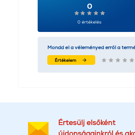
0
0 értékelés
Mondd el a véleményed erről a termé
Értékelem
Értesülj elsőként
újdonságainkról és akc