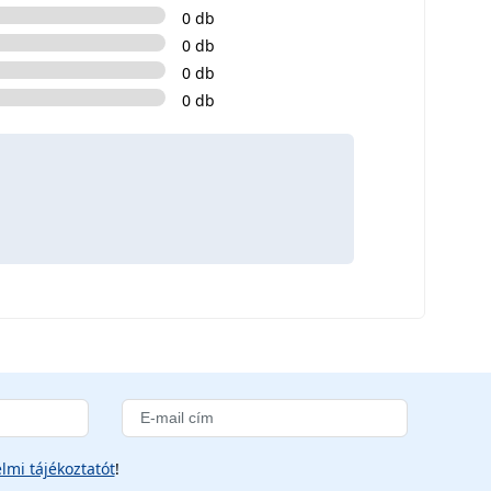
0 db
0 db
0 db
0 db
lmi tájékoztatót
!