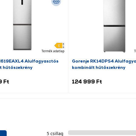
Termék adatlap
T
N619EAXL4 Alulfagyasztós
Gorenje RK14DPS4 Alulfagy
t hűtőszekrény
kombinált hűtőszekrény
9 Ft
124 999 Ft
5 csillag