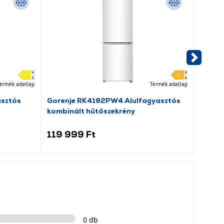
ermék adatlap
Termék adatlap
asztós
Gorenje RK4182PW4 Alulfagyasztós
Dreame
kombinált hűtőszekrény
porsz
119 999 Ft
69 9
0 db