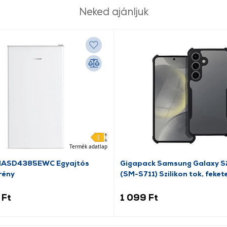
Neked ajánljuk
Termék adatlap
HASD4385EWC Egyajtós
Gigapack Samsung Galaxy S
rény
(SM-S711) Szilikon tok, feket
155820)
 Ft
1 099 Ft