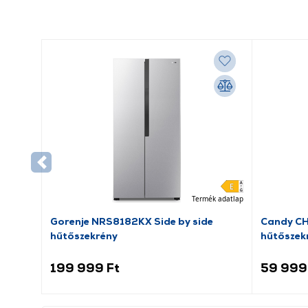
Termék adatlap
Gorenje NRS8182KX Side by side
Candy C
hűtőszekrény
hűtőszek
199 999 Ft
59 999