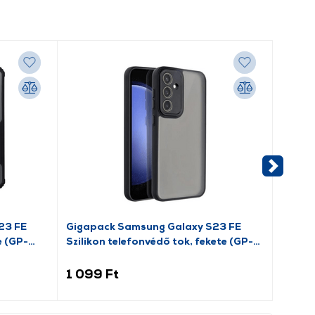
23 FE
Gigapack Samsung Galaxy S23 FE
Gigapa
e (GP-
Szilikon telefonvédő tok, fekete (GP-
tok, f
153361)
1 099 Ft
599 