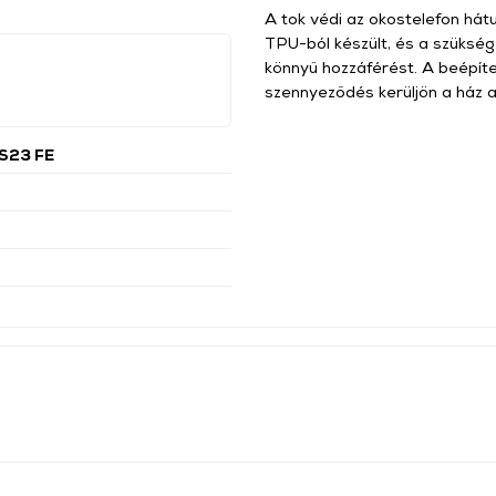
A tok védi az okostelefon hátu
TPU-ból készült, és a szükség
könnyű hozzáférést. A beépí
szennyeződés kerüljön a ház a
S23 FE