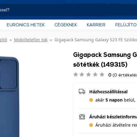
EURONICS HETEK
CÉGEKNEK
KARRIER
FELÚJÍT
zítő
Mobiltelefon tok
Gigapack Samsung Galaxy S23 FE Szilikon
Gigapack Samsung Gal
sötétkék (149315)
0
(0 értékelé
Házhozszállítással
akár
5 napon
belül, 
Áruházi készletinform
Áruházi átvételre r