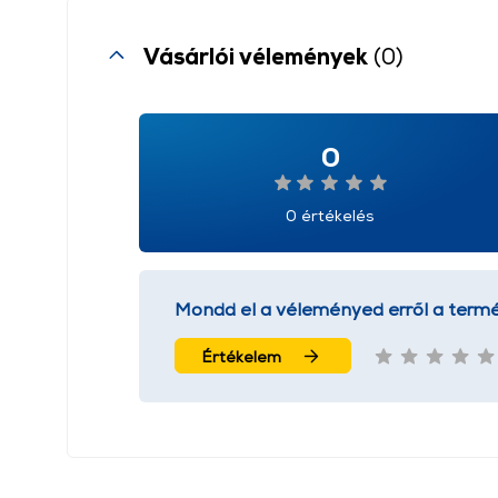
Vásárlói vélemények
(0)
0
0 értékelés
Mondd el a véleményed erről a termé
Értékelem