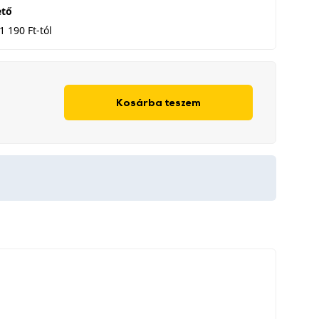
ető
1 190 Ft-tól
Kosárba teszem