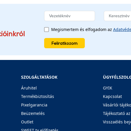
Megismertem és elfogadom az
Adatvéde
ióinkról
Feliratkozom
SZOLGÁLTATÁSOK
ÜGYFÉLSZOL
Áruhitel
GYIK
Termékbiztosítás
Kapcsolat
Pixelgarancia
Vásárlói tájék
Beüzemelés
Tájékoztató az
Outlet
Visszaélés bej
SWEET tv előfizetés