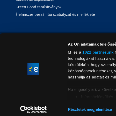
Green Bond tanúsítványok
Élelmiszer beszállítói szabályzat és melléklete
Az Ön adatainak felelőssé
Mi és a
1022 partnerünk
f
technológiákat használva, 
készülékén, hogy személyr
közönségbetekintéseket, v
használja az adatait és mil
Ha engedélyezi, a követke
Információgyűjtés 
Az Ön készülékén b
Áraink for
ellenőrzésével
Részletek megjelenítése
feltüntetett 