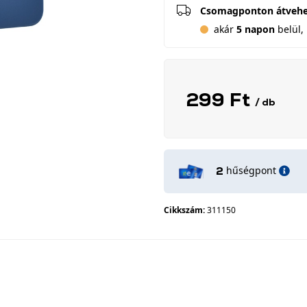
Csomagponton átveh
akár
5 napon
belül, 
299 Ft
/ db
hűségpont
2
Cikkszám:
311150