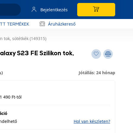
Bejelentkezés
Áruházkereső
OTT TERMÉKEK
 tok, sötétkék (149315)
axy S23 FE Szilikon tok,
Jótállás: 24 hónap
s)
1 490 Ft-tól
áció
endelhető
Hol van készleten?