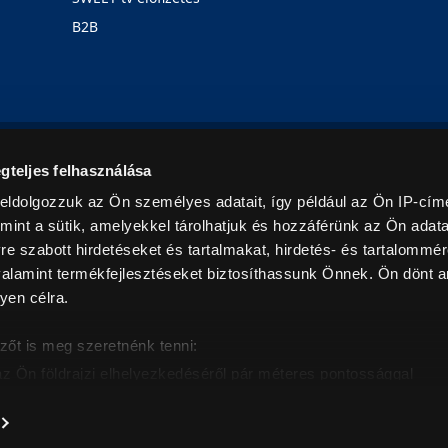
B2B
Rólunk
Karrier
Üzleteink
Blog
gteljes felhasználása
eldolgozzuk az Ön személyes adatait, így például az Ön IP-címé
mint a sütik, amelyekkel tárolhatjuk és hozzáférünk az Ön adat
e szabott hirdetéseket és tartalmakat, hirdetés- és tartalommér
alamint termékfejlesztéseket biztosíthassunk Önnek. Ön dönt ar
yen célra.
© 2026. Minden jog fenntartva! Euronics Műszaki Áruházlánc
zőt is meg szeretnénk tenni:
az Ön földrajzi elhelyezkedéséről pár méteres pontossággal
eazonosítása annak konkrét tulajdonságainak (ujjlenyomat) akt
intban értendők és az ÁFA-t tartalmazzák. Csak háztartásban használatos mennyiségeket szolg
árak, képek leírások tájékoztató jellegűek, és nem minősülnek ajánlattételnek, az esetleges p
nem vállalunk felelősséget.