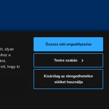
Összes süti engedélyezése
t, olyan
aihoz a
Testre szabás
ést,
ról, hogy ki
Kizárólag az elengedhetetlen
sütiket használja
ív
álunk ki. A
ontatlanságért