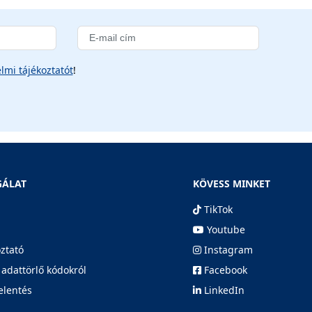
lmi tájékoztatót
!
GÁLAT
KÖVESS MINKET
TikTok
Youtube
oztató
Instagram
 adattörlő kódokról
Facebook
elentés
LinkedIn