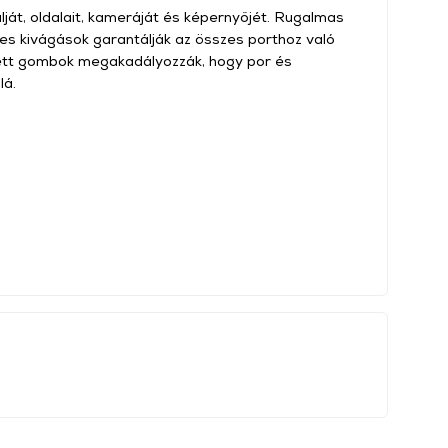
lját, oldalait, kameráját és képernyőjét. Rugalmas
es kivágások garantálják az összes porthoz való
tett gombok megakadályozzák, hogy por és
lá.