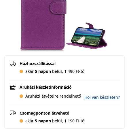
Házhozszállítással
akár
5 napon
belül, 1 490 Ft-tól
Áruházi készletinformáció
Áruházi átvételre rendelhető
Hol van készleten?
Csomagponton átvehető
akár
5 napon
belül, 1 190 Ft-tól