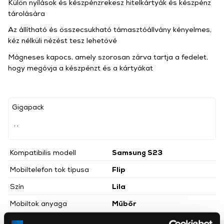
Külön nyílások és készpénzrekesz hitelkártyák és készpénz
tárolására
Az állítható és összecsukható támasztóállvány kényelmes,
kéz nélküli nézést tesz lehetővé
Mágneses kapocs, amely szorosan zárva tartja a fedelet,
hogy megóvja a készpénzt és a kártyákat
Gigapack
, ,
Kompatibilis modell
Samsung S23
Mobiltelefon tok típusa
Flip
Szín
Lila
Mobiltok anyaga
Műbőr