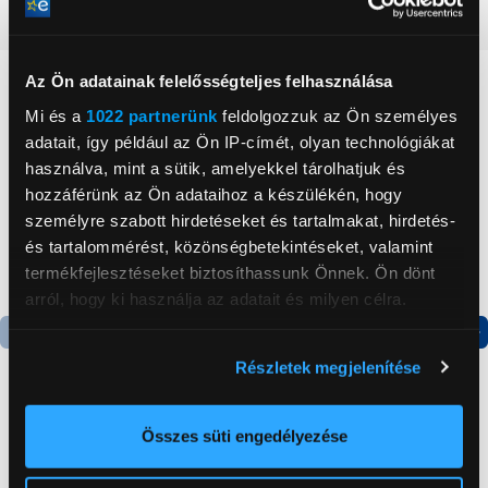
Részletes ismertető
Az Ön adatainak felelősségteljes felhasználása
Neked ajánljuk
Mi és a
1022 partnerünk
feldolgozzuk az Ön személyes
adatait, így például az Ön IP-címét, olyan technológiákat
használva, mint a sütik, amelyekkel tárolhatjuk és
hozzáférünk az Ön adataihoz a készülékén, hogy
személyre szabott hirdetéseket és tartalmakat, hirdetés-
és tartalommérést, közönségbetekintéseket, valamint
termékfejlesztéseket biztosíthassunk Önnek. Ön dönt
arról, hogy ki használja az adatait és milyen célra.
Ha engedélyezi, a következőt is meg szeretnénk tenni:
Termék adatlap
Termék adatlap
Részletek megjelenítése
Információgyűjtés az Ön földrajzi
elhelyezkedéséről pár méteres pontossággal
Az Ön készülékén beazonosítása annak konkrét
Összes süti engedélyezése
Gorenje NRS8182KX Side
Gorenje N619EAXL4
tulajdonságainak (ujjlenyomat) aktív ellenőrzésével
by side hűtőszekrény
Alulfagyasztós
kombinált hűtőszekrény