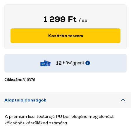
1 299 Ft
/ db
Kosárba teszem
hűségpont
12
Cikkszám:
310376
Alaptulajdonságok
A prémium licsi textúrájú PU bőr elegáns megjelenést
kölcsönöz készüléked számára