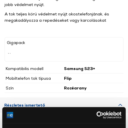
jobb védelmet nyújt.
A tok teljes körű védelmet nyújt okostelefonjának, és
megakadályozza a repedéseket vagy karcolásokat
Gigapack
, ,
Kompatibilis modell
Samsung S23+
Mobiltelefon tok típusa
Flip
Szín
Rozéarany
Részletes ismertető
Neked ajánljuk