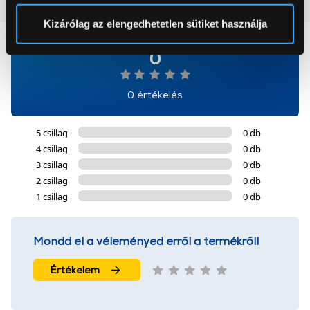
Vásárlói vélemények
(0)
Sütinyilatkozathoz való hozzájárulását.
Kizárólag az elengedhetetlen sütiket használja
Az Eunonics.hu webáruházunk ún. süti vagy cookie file-
0
okat használ, melyeket az Ön gépén tárol a rendszer. A
cookie-k személyazonosítására nem alkalmasak,
0 értékelés
szolgáltatásaink biztosításához szükségesek. Az oldal
használatával Ön elfogadja a cookie-k használatát.
5 csillag
0 db
További információk:
ÁSZF
és
Adatvédelem
4 csillag
0 db
3 csillag
0 db
2 csillag
0 db
1 csillag
0 db
Mondd el a véleményed erről a termékről!
Értékelem