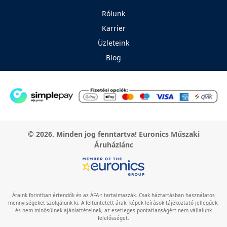
Rólunk
Karrier
Üzleteink
Blog
© 2026. Minden jog fenntartva! Euronics Műszaki
Áruházlánc
Áraink forintban értendők és az ÁFA-t tartalmazzák. Csak háztartásban használatos
mennyiségeket szolgálunk ki. A feltüntetett árak, képek leírások tájékoztató jellegűek,
és nem minősülnek ajánlattételnek, az esetleges pontatlanságért nem vállalunk
felelősséget.