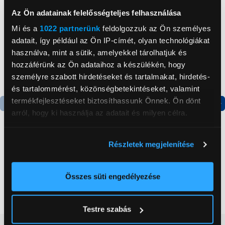
Az Ön adatainak felelősségteljes felhasználása
Mi és a
1022 partnerünk
feldolgozzuk az Ön személyes
adatait, így például az Ön IP-címét, olyan technológiákat
használva, mint a sütik, amelyekkel tárolhatjuk és
hozzáférünk az Ön adataihoz a készülékén, hogy
személyre szabott hirdetéseket és tartalmakat, hirdetés-
és tartalommérést, közönségbetekintéseket, valamint
termékfejlesztéseket biztosíthassunk Önnek. Ön dönt
arról, hogy ki használja az adatait és milyen célra.
-34 009 Ft
-34 009 Ft
Ha engedélyezi, a következőt is meg szeretnénk tenni:
Részletek megjelenítése
Információgyűjtés az Ön földrajzi
Apple iPhone 14 512 GB
Apple iPhone 14 512 GB
Okostelefon, Piros
Okostelefon, Kék
elhelyezkedéséről pár méteres pontossággal
(MPXG3YC/A)
(MPXN3YC/A)
Az Ön készülékén beazonosítása annak konkrét
Összes süti engedélyezése
269 990 Ft
269 990 Ft
tulajdonságainak (ujjlenyomat) aktív ellenőrzésével
303 999 Ft
303 999 Ft
Tudjon meg többet személyes adatainak feldolgozási
Testre szabás
módjairól és adja meg preferenciáit a
Részletek
pontban
. Bármikor módosíthatja vagy visszavonhatja a