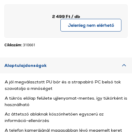
2 499 Ft
/ db
Jelenleg nem elérhető
Cikkszám:
310661
Alaptulajdonságok
A jól megválasztott PU bőr és a strapabíró PC belső tok
szavatolja a minőséget
A tükrös előlap felülete ujjlenyomat-mentes, így tükörként is
használható
Az áttetsző ablaknak köszönhetően egyszerű az
információ-ellenőrzés
A telefon kamerájánál magasabban lévő megemelt keret