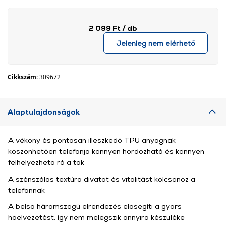
2 099 Ft
/ db
Jelenleg nem elérhető
Cikkszám:
309672
Alaptulajdonságok
A vékony és pontosan illeszkedő TPU anyagnak
köszönhetően telefonja könnyen hordozható és könnyen
felhelyezhető rá a tok
A szénszálas textúra divatot és vitalitást kölcsönöz a
telefonnak
A belső háromszögű elrendezés elősegíti a gyors
hőelvezetést, így nem melegszik annyira készüléke