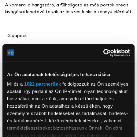
A kamera, a hangszóró, a fülhallgató és más portok precíz
kivágásai lehetővé teszik az összes funkció könnyű elérését
Gigapack
, ,
Kompatibilis modell
Samsung S23+
Mobiltelefon tok típusa
Hátlap
Az Ön adatainak felelősségteljes felhasználása
Mi és a
1022 partnerünk
feldolgozzuk az Ön személyes
Szín
Fekete
adatait, így például az Ön IP-címét, olyan technológiákat
Mobiltok anyaga
TPU
használva, mint a sütik, amelyekkel tárolhatjuk és
hozzáférünk az Ön adataihoz a készülékén, hogy
Részletes ismertető
személyre szabott hirdetéseket és tartalmakat, hirdetés-
és tartalommérést, közönségbetekintéseket, valamint
termékfejlesztéseket biztosíthassunk Önnek. Ön dönt
Vásárlói vélemények
(0)
arról, hogy ki használja az adatait és milyen célra.