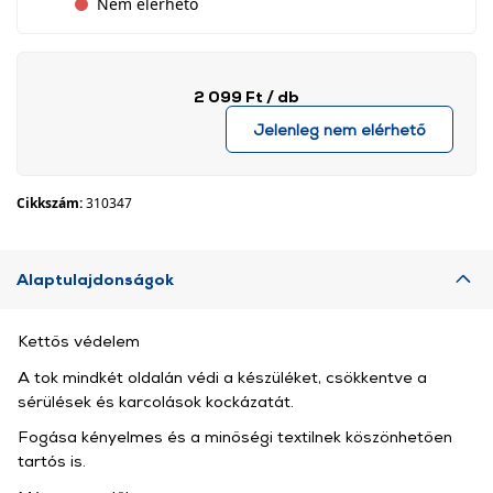
Nem elérhető
2 099 Ft
/ db
Jelenleg nem elérhető
Cikkszám:
310347
Alaptulajdonságok
Kettős védelem
A tok mindkét oldalán védi a készüléket, csökkentve a
sérülések és karcolások kockázatát.
Fogása kényelmes és a minőségi textilnek köszönhetően
tartós is.