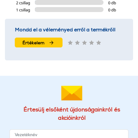
2 csillag
0 db
1 csillag
0 db
Mondd el a véleményed erről a termékről!
Értékelem
Értesülj elsőként újdonságainkról és
akcióinkról