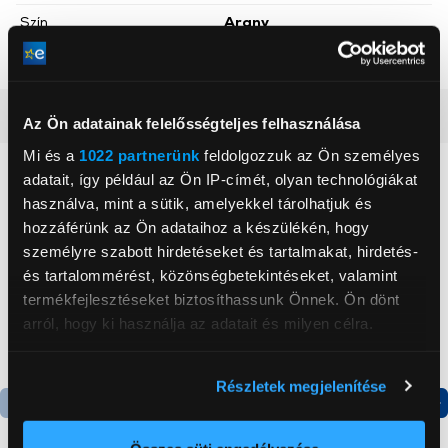
Szín
Arany
Mobiltok anyaga
Műbőr
Részletes ismertető
Az Ön adatainak felelősségteljes felhasználása
Mi és a
1022 partnerünk
feldolgozzuk az Ön személyes
Neked ajánljuk
adatait, így például az Ön IP-címét, olyan technológiákat
használva, mint a sütik, amelyekkel tárolhatjuk és
hozzáférünk az Ön adataihoz a készülékén, hogy
személyre szabott hirdetéseket és tartalmakat, hirdetés-
és tartalommérést, közönségbetekintéseket, valamint
termékfejlesztéseket biztosíthassunk Önnek. Ön dönt
arról, hogy ki használja az adatait és milyen célra.
Ha engedélyezi, a következőt is meg szeretnénk tenni:
Részletek megjelenítése
Információgyűjtés az Ön földrajzi
elhelyezkedéséről pár méteres pontossággal
Termék adatlap
Termék adatlap
Az Ön készülékén beazonosítása annak konkrét