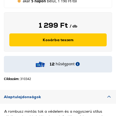
akár
5 napon
belül, 1 190 Ft-tól
1 299 Ft
/ db
Kosárba teszem
hűségpont
12
Cikkszám:
310342
Alaptulajdonságok
A rombusz mintás tok a védelem és a nagyszerű stílus