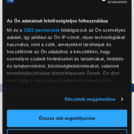
Részletes ismertető
Neked ajánljuk
Az Ön adatainak felelősségteljes felhasználása
Mi és a
1022 partnerünk
feldolgozzuk az Ön személyes
adatait, így például az Ön IP-címét, olyan technológiákat
használva, mint a sütik, amelyekkel tárolhatjuk és
hozzáférünk az Ön adataihoz a készülékén, hogy
személyre szabott hirdetéseket és tartalmakat, hirdetés-
és tartalommérést, közönségbetekintéseket, valamint
termékfejlesztéseket biztosíthassunk Önnek. Ön dönt
arról, hogy ki használja az adatait és milyen célra.
Ha engedélyezi, a következőt is meg szeretnénk tenni:
Termék adatlap
Termék adatlap
Részletek megjelenítése
Információgyűjtés az Ön földrajzi
-10 000 Ft
elhelyezkedéséről pár méteres pontossággal
Samsung Galaxy S25
Huawei Pura 80 Pro
Az Ön készülékén beazonosítása annak konkrét
Összes süti engedélyezése
Ultra 12/256GB
12/512GB Okostelefon,
tulajdonságainak (ujjlenyomat) aktív ellenőrzésével
Okostelefon, Ezüstkék
piros (51098KFJ)
Tudjon meg többet személyes adatainak feldolgozási