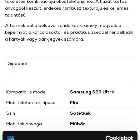
tökéletes kombinációja okostelefonjához. A huzat tartós
anyagból készült, érdekes rombusz textúrájú és kellemes
tapintású.
A termék puha belsővel rendelkezik, amely megvédi a
képernyőt a karcolásoktól, és praktikus zsebbel rendelkezik
a kártyák vagy bankjegyek számára.
Gigapack
, ,
Kompatibilis modell
Samsung S23 Ultra
Mobiltelefon tok típusa
Flip
Szín
Sötétkék
Mobiltok anyaga
Műbőr