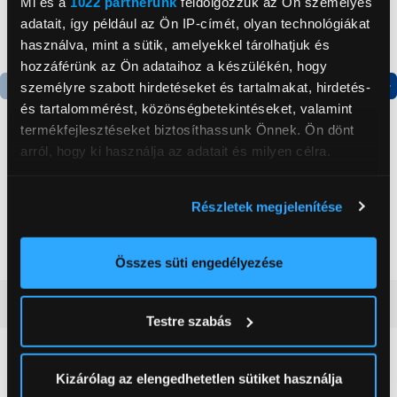
Mi és a
1022 partnerünk
feldolgozzuk az Ön személyes
adatait, így például az Ön IP-címét, olyan technológiákat
használva, mint a sütik, amelyekkel tárolhatjuk és
hozzáférünk az Ön adataihoz a készülékén, hogy
személyre szabott hirdetéseket és tartalmakat, hirdetés-
és tartalommérést, közönségbetekintéseket, valamint
Termék adatlap
Termék adatlap
termékfejlesztéseket biztosíthassunk Önnek. Ön dönt
arról, hogy ki használja az adatait és milyen célra.
Gorenje NRS8182KX Side
Gorenje N619EAXL4
by side hűtőszekrény
Alulfagyasztós
Ha engedélyezi, a következőt is meg szeretnénk tenni:
Részletek megjelenítése
kombinált hűtőszekrény
Információgyűjtés az Ön földrajzi
199 999 Ft
179 999 Ft
elhelyezkedéséről pár méteres pontossággal
Az Ön készülékén beazonosítása annak konkrét
Összes süti engedélyezése
tulajdonságainak (ujjlenyomat) aktív ellenőrzésével
Vásárlói vélemények
(0)
Tudjon meg többet személyes adatainak feldolgozási
Testre szabás
módjairól és adja meg preferenciáit a
Részletek
pontban
. Bármikor módosíthatja vagy visszavonhatja a
0
Sütinyilatkozathoz való hozzájárulását.
Kizárólag az elengedhetetlen sütiket használja