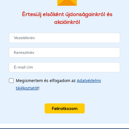
Értesülj elsőként újdonságainkról és
akcióinkról
Megismertem és elfogadom az
Adatvédelmi
tájékoztatót
!
Feliratkozom