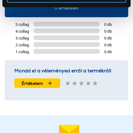
Az Eunonics.hu webáruházunk ún. süti vagy cookie file-
0 értékelés
okat használ, melyeket az Ön gépén tárol a rendszer. A
cookie-k személyazonosítására nem alkalmasak,
5 csillag
0 db
szolgáltatásaink biztosításához szükségesek. Az oldal
4 csillag
0 db
használatával Ön elfogadja a cookie-k használatát.
3 csillag
0 db
További információk:
ÁSZF
és
Adatvédelem
2 csillag
0 db
1 csillag
0 db
Mondd el a véleményed erről a termékről!
Értékelem