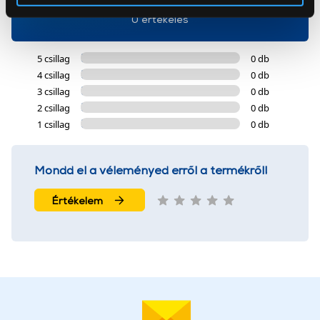
Az Eunonics.hu webáruházunk ún. süti vagy cookie file-
0 értékelés
okat használ, melyeket az Ön gépén tárol a rendszer. A
cookie-k személyazonosítására nem alkalmasak,
5 csillag
0 db
szolgáltatásaink biztosításához szükségesek. Az oldal
4 csillag
0 db
használatával Ön elfogadja a cookie-k használatát.
3 csillag
0 db
További információk:
ÁSZF
és
Adatvédelem
2 csillag
0 db
1 csillag
0 db
Mondd el a véleményed erről a termékről!
Értékelem