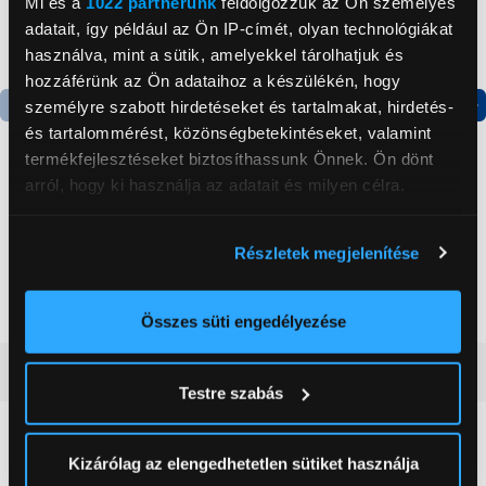
Mi és a
1022 partnerünk
feldolgozzuk az Ön személyes
adatait, így például az Ön IP-címét, olyan technológiákat
használva, mint a sütik, amelyekkel tárolhatjuk és
hozzáférünk az Ön adataihoz a készülékén, hogy
személyre szabott hirdetéseket és tartalmakat, hirdetés-
és tartalommérést, közönségbetekintéseket, valamint
Termék adatlap
Termék adatlap
termékfejlesztéseket biztosíthassunk Önnek. Ön dönt
arról, hogy ki használja az adatait és milyen célra.
Gorenje NRS8182KX Side
Gorenje N619EAXL4
by side hűtőszekrény
Alulfagyasztós
Ha engedélyezi, a következőt is meg szeretnénk tenni:
Részletek megjelenítése
kombinált hűtőszekrény
Információgyűjtés az Ön földrajzi
199 999 Ft
179 999 Ft
elhelyezkedéséről pár méteres pontossággal
Az Ön készülékén beazonosítása annak konkrét
Összes süti engedélyezése
tulajdonságainak (ujjlenyomat) aktív ellenőrzésével
Vásárlói vélemények
(0)
Tudjon meg többet személyes adatainak feldolgozási
Testre szabás
módjairól és adja meg preferenciáit a
Részletek
pontban
. Bármikor módosíthatja vagy visszavonhatja a
0
Sütinyilatkozathoz való hozzájárulását.
Kizárólag az elengedhetetlen sütiket használja