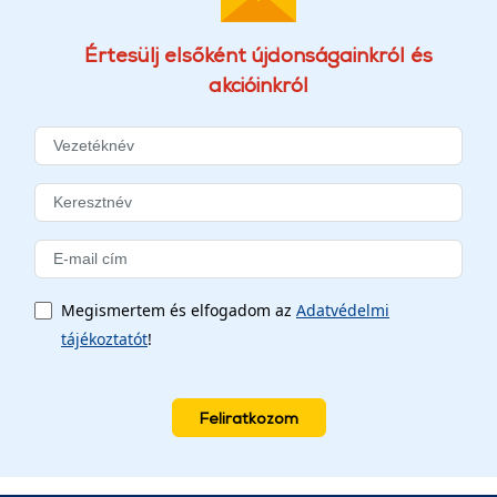
Értesülj elsőként újdonságainkról és
akcióinkról
Megismertem és elfogadom az
Adatvédelmi
tájékoztatót
!
Feliratkozom