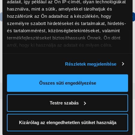
adatait, így például az Ön IP-címét, olyan technológiákat
használva, mint a sütik, amelyekkel tárolhatjuk és
hozzáférünk az Ön adataihoz a készülékén, hogy
személyre szabott hirdetéseket és tartalmakat, hirdetés-
Termék adatlap
Termék adatlap
és tartalommérést, közönségbetekintéseket, valamint
termékfejlesztéseket biztosíthassunk Önnek. Ön dönt
arról, hogy ki használja az adatait és milyen célra.
Gorenje NRS8182KX Side
Gorenje N619EAXL4
by side hűtőszekrény
Alulfagyasztós
kombinált hűtőszekrény
Ha engedélyezi, a következőt is meg szeretnénk tenni:
Részletek megjelenítése
199 999 Ft
179 999 Ft
Információgyűjtés az Ön földrajzi
elhelyezkedéséről pár méteres pontossággal
Az Ön készülékén beazonosítása annak konkrét
Összes süti engedélyezése
tulajdonságainak (ujjlenyomat) aktív ellenőrzésével
Vásárlói vélemények
(0)
Tudjon meg többet személyes adatainak feldolgozási
Testre szabás
módjairól és adja meg preferenciáit a
Részletek
pontban
. Bármikor módosíthatja vagy visszavonhatja a
0
Sütinyilatkozathoz való hozzájárulását.
Kizárólag az elengedhetetlen sütiket használja
0 értékelés
Az Eunonics.hu webáruházunk ún. süti vagy cookie file-