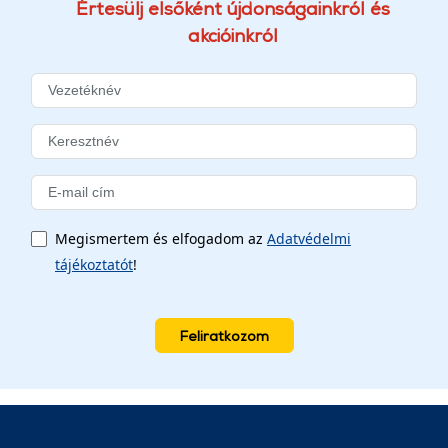
Értesülj elsőként újdonságainkról és
akcióinkról
Megismertem és elfogadom az
Adatvédelmi
tájékoztatót
!
Feliratkozom