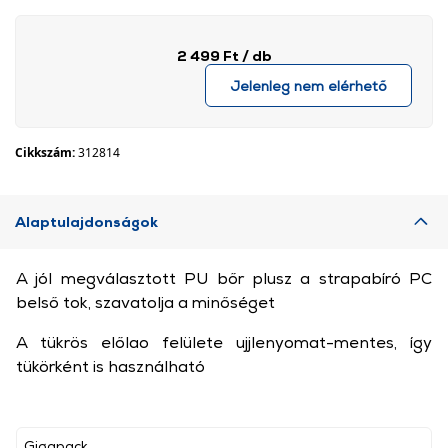
2 499 Ft
/ db
Jelenleg nem elérhető
Cikkszám:
312814
Alaptulajdonságok
A jól megválasztott PU bőr plusz a strapabíró PC
belső tok, szavatolja a minőséget
A tükrös előlao felülete ujjlenyomat-mentes, így
tükörként is használható
Gigapack