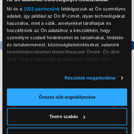
Mi és a
1022 partnerünk
feldolgozzuk az Ön személyes
adatait, így például az Ön IP-címét, olyan technológiákat
használva, mint a sütik, amelyekkel tárolhatjuk és
hozzáférünk az Ön adataihoz a készülékén, hogy
személyre szabott hirdetéseket és tartalmakat, hirdetés-
és tartalommérést, közönségbetekintéseket, valamint
termékfejlesztéseket biztosíthassunk Önnek. Ön dönt
Termék adatlap
Termék adatlap
arról, hogy ki használja az adatait és milyen célra.
Ha engedélyezi, a következőt is meg szeretnénk tenni:
Gorenje NRS8182KX Side
Gorenje N619EAXL4
Részletek megjelenítése
by side hűtőszekrény
Alulfagyasztós
Információgyűjtés az Ön földrajzi
kombinált hűtőszekrény
elhelyezkedéséről pár méteres pontossággal
199 999 Ft
179 999 Ft
Az Ön készülékén beazonosítása annak konkrét
Összes süti engedélyezése
tulajdonságainak (ujjlenyomat) aktív ellenőrzésével
Tudjon meg többet személyes adatainak feldolgozási
Testre szabás
módjairól és adja meg preferenciáit a
Részletek
Vásárlói vélemények
(0)
pontban
. Bármikor módosíthatja vagy visszavonhatja a
Sütinyilatkozathoz való hozzájárulását.