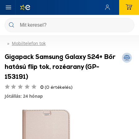
Mobiltelefon tok
Gigapack Samsung Galaxy S24+ Bőr
hatású flip tok, rozéarany (GP-
153191)
0
(0 értékelés)
Jótállás: 24 hónap