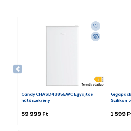
Termék adatlap
Candy CHASD4385EWC Egyajtós
Gigapack
hűtőszekrény
Szilikon 
59 999 Ft
1 599 F