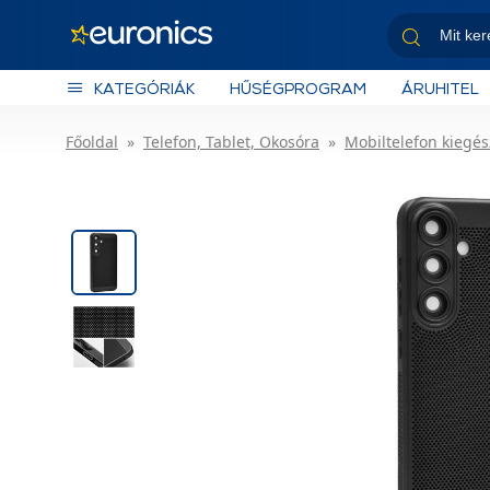
KATEGÓRIÁK
HŰSÉGPROGRAM
ÁRUHITEL
Főoldal
Telefon, Tablet, Okosóra
Mobiltelefon kiegés