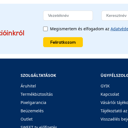
Megismertem és elfogadom az
Adatvéde
ióinkról
Feliratkozom
SZOLGÁLTATÁSOK
ÜGYFÉLSZOL
Áruhitel
GYIK
Termékbiztosítás
Kapcsolat
Pixelgarancia
Vásárlói tájék
Beüzemelés
Tájékoztató az
Outlet
Visszaélés bej
SWEET tv előfizetés