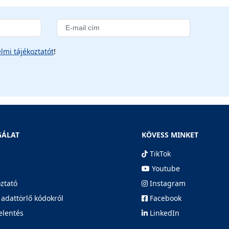
lmi tájékoztatót
!
GÁLAT
KÖVESS MINKET
TikTok
Youtube
oztató
Instagram
 adattörlő kódokról
Facebook
elentés
LinkedIn