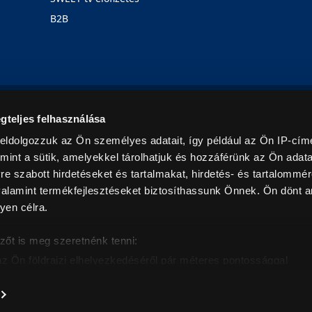
B2B
Rólunk
Karrier
Üzleteink
Blog
gteljes felhasználása
eldolgozzuk az Ön személyes adatait, így például az Ön IP-címé
mint a sütik, amelyekkel tárolhatjuk és hozzáférünk az Ön adat
e szabott hirdetéseket és tartalmakat, hirdetés- és tartalommér
alamint termékfejlesztéseket biztosíthassunk Önnek. Ön dönt ar
yen célra.
© 2026. Minden jog fenntartva! Euronics Műszaki Áruházlánc
zőt is meg szeretnénk tenni:
az Ön földrajzi elhelyezkedéséről pár méteres pontossággal
eazonosítása annak konkrét tulajdonságainak (ujjlenyomat) akt
intban értendők és az ÁFA-t tartalmazzák. Csak háztartásban használatos mennyiségeket szolg
árak, képek leírások tájékoztató jellegűek, és nem minősülnek ajánlattételnek, az esetleges p
nem vállalunk felelősséget.