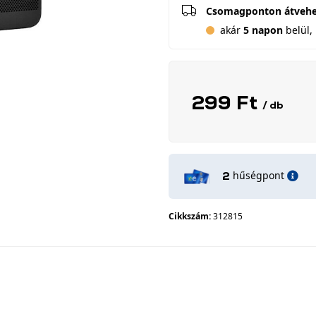
Csomagponton átveh
akár
5 napon
belül, 
299 Ft
/ db
hűségpont
2
Cikkszám:
312815