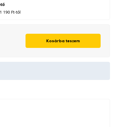
ető
1 190 Ft-tól
Kosárba teszem