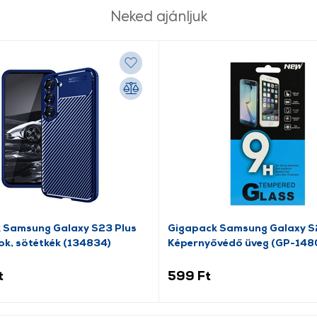
Neked ajánljuk
 Samsung Galaxy S23 Plus
Gigapack Samsung Galaxy S
tok, sötétkék (134834)
Képernyővédő üveg (GP-148
t
599 Ft