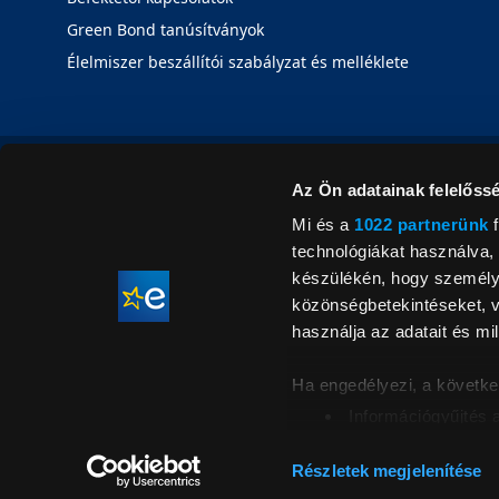
Green Bond tanúsítványok
Élelmiszer beszállítói szabályzat és melléklete
Az Ön adatainak felelőssé
Mi és a
1022 partnerünk
f
technológiákat használva, 
készülékén, hogy személyr
közönségbetekintéseket, v
használja az adatait és mil
Ha engedélyezi, a követke
Információgyűjtés 
Az Ön készülékén b
Áraink for
ellenőrzésével
Részletek megjelenítése
feltüntetett 