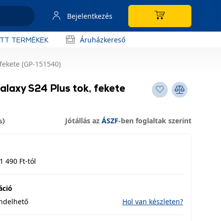
Bejelentkezés
Áruházkereső
OTT TERMÉKEK
fekete (GP-151540)
laxy S24 Plus tok, fekete
Jótállás az
ÁSZF
-ben foglaltak szerint
s)
1 490 Ft-tól
áció
endelhető
Hol van készleten?