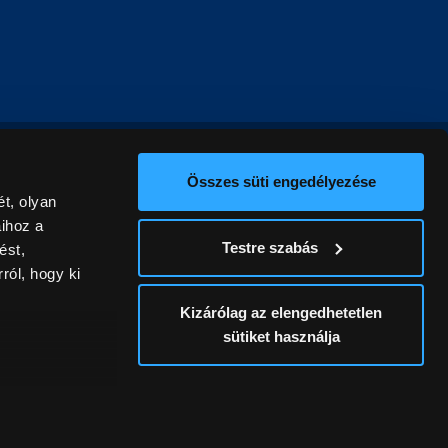
Összes süti engedélyezése
t, olyan
aihoz a
Testre szabás
ést,
ról, hogy ki
Kizárólag az elengedhetetlen
sütiket használja
ív
álunk ki. A
ontatlanságért