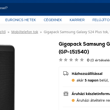
EURONICS HETEK
CÉGEKNEK
KARRIER
FELÚJÍT
zítő
Mobiltelefon tok
Gigapack Samsung Galaxy S24 Plus tok, 
Gigapack Samsung Ga
(GP-151540)
0
(0 értékelé
Házhozszállítással
akár
5 napon
belül, 
Áruházi készletinform
Áruházi átvételre r