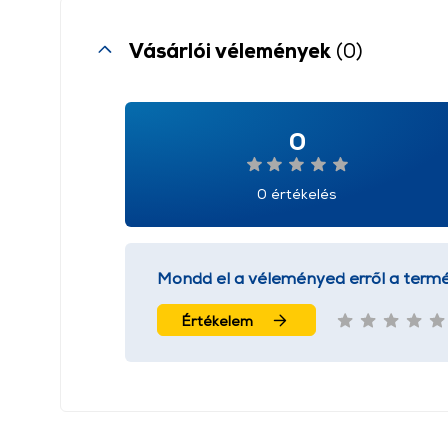
Vásárlói vélemények
(0)
0
0 értékelés
Mondd el a véleményed erről a termé
Értékelem