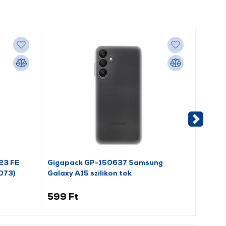
23 FE
Gigapack GP-150637 Samsung
Gigap
073)
Galaxy A15 szilikon tok
Szilik
599 Ft
399 