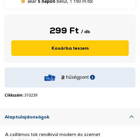
akár
5 napon
belül, 1 190 Ft-tól
299 Ft
/ db
Kosárba teszem
hűségpont
2
Cikkszám:
310239
Alaptulajdonságok
A csillámos tok rendkívül modern és szemet