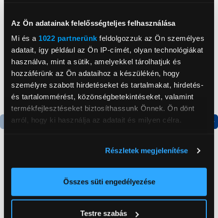
Neked ajánljuk
Az Ön adatainak felelősségteljes felhasználása
Mi és a
1022 partnerünk
feldolgozzuk az Ön személyes
adatait, így például az Ön IP-címét, olyan technológiákat
használva, mint a sütik, amelyekkel tárolhatjuk és
hozzáférünk az Ön adataihoz a készülékén, hogy
személyre szabott hirdetéseket és tartalmakat, hirdetés-
és tartalommérést, közönségbetekintéseket, valamint
termékfejlesztéseket biztosíthassunk Önnek. Ön dönt
arról, hogy ki használja az adatait és milyen célra.
Termék adatlap
Termék adatlap
Ha engedélyezi, a következőt is meg szeretnénk tenni:
Részletek megjelenítése
Információgyűjtés az Ön földrajzi
elhelyezkedéséről pár méteres pontossággal
Gorenje NRS8182KX Side
Candy CHASD4385EWC
by side hűtőszekrény
Egyajtós hűtőszekrény
Az Ön készülékén beazonosítása annak konkrét
Összes süti engedélyezése
tulajdonságainak (ujjlenyomat) aktív ellenőrzésével
199 999 Ft
59 999 Ft
Tudjon meg többet személyes adatainak feldolgozási
Testre szabás
módjairól és adja meg preferenciáit a
Részletek