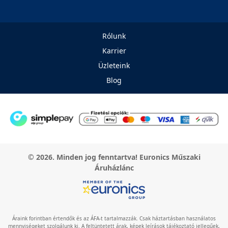
Rólunk
Karrier
Üzleteink
Blog
© 2026. Minden jog fenntartva! Euronics Műszaki
Áruházlánc
Áraink forintban értendők és az ÁFA-t tartalmazzák. Csak háztartásban használatos
mennyiségeket szolgálunk ki. A feltüntetett árak, képek leírások tájékoztató jellegűek,