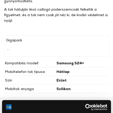
gyönyörködtető.
A tok hátulján lévő csillogó púderszemcsék felkeltik a
figyelmet, és a tok nem csak jól néz ki, de kiváló védelmet is
nyújt.
Gigapack
, ,
Kompatibilis modell
Samsung S24+
Mobiltelefon tok típusa
Hátlap
Szín
Ezüst
Mobiltok anyaga
Szilikon
Részletes ismertető